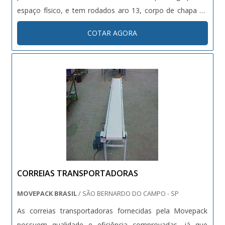
espaço físico, e tem rodados aro 13, corpo de chapa 12
(2,65 mm) e rosca laminada de chapa de 4,25 mm, com
COTAR AGORA
borda reforçada. Os modelos da linha Ch de
transportador de ....
CORREIAS TRANSPORTADORAS
MOVEPACK BRASIL
/ SÃO BERNARDO DO CAMPO - SP
As correias transportadoras fornecidas pela Movepack
possuem qualidade e eficiência comprovadas, já que