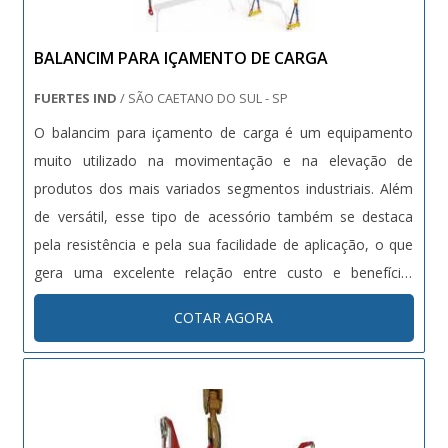
profissionais e instalações. Assim, conquistando a
confiança e a satisfação dos clientes, que são os maiores
BALANCIM PARA IÇAMENTO DE CARGA
objetivos da marca. A Bento Carrinhos é uma empresa
que tem sido apontada de forma positiva no mercado por
FUERTES IND
/ SÃO CAETANO DO SUL - SP
toda seriedade e qualidade, o que fecha todo o ciclo de
O balancim para içamento de carga é um equipamento
entrega com excelência para seus parceiros. Saiba mais
muito utilizado na movimentação e na elevação de
solicitando um orçamento! .
produtos dos mais variados segmentos industriais. Além
de versátil, esse tipo de acessório também se destaca
pela resistência e pela sua facilidade de aplicação, o que
gera uma excelente relação entre custo e benefício.
Funcionalidade O balancim para elevação de cargas
COTAR AGORA
permite a elevação de materiais que precisam ser
movimentados, minimizando as ....