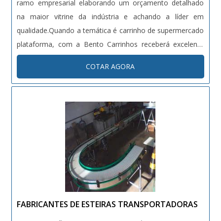
ramo empresarial elaborando um orçamento detalhado
na maior vitrine da indústria e achando a líder em
qualidade.Quando a temática é carrinho de supermercado
plataforma, com a Bento Carrinhos receberá excelente
custo-benefício com altos padrões de qualidade, algo
COTAR AGORA
indispensável para garantir uma aquisição segura.ALGUNS
DETALHES SOBRE O CARRINHO DE SUPERMERCADO
PLATAFORMAHá muitas maneiras eficientes de
demonstrar competência e excelência em uma área de
atuação. A Bento Carrinhos objetiva sua energia em criar
aos parceiros uma estrutura com: Escritório de alta
qualidade onde são realizadas as atividades; Tecnologia
de ponta; Estrutura suficiente para atender todas as
demandas. Tudo isso para que se tenha um carrinho de
supermercado plataforma com proteção. Ainda tratando
FABRICANTES DE ESTEIRAS TRANSPORTADORAS
do carrinho de supermercado plataforma, na essência da