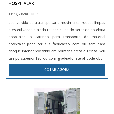
HOSPITALAR
THERJ
/ BARUERI - SP
esenvolvido para transportar e movimentar roupas limpas
e esterilizadas e ainda roupas sujas do setor de hotelaria
hospitalar, o carrinho para transporte de material
hospitalar pode ter sua fabricação com ou sem para
choque inferior revestido em borracha preta ou cinza. Seu
tampo superior liso ou com gradeado lateral pode obter
duas portas de abrir ou portas de correr, incluindo
COTAR AGORA
puxadores, trinco e chave central, seu interior pode ter
até três p....