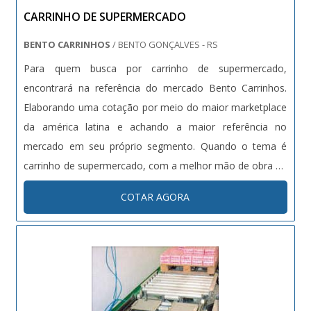
CARRINHO DE SUPERMERCADO
a um time com colaboradores proativos e trabalhadores
de alta qualidade, garantem uma entrega de excelência de
BENTO CARRINHOS
/ BENTO GONÇALVES - RS
ponta a ponta. Aproveite a visita para acessar o site e
Para quem busca por carrinho de supermercado,
saber mais sobre a empresa, os serviços e os produtos..
encontrará na referência do mercado Bento Carrinhos.
Elaborando uma cotação por meio do maior marketplace
da américa latina e achando a maior referência no
mercado em seu próprio segmento. Quando o tema é
carrinho de supermercado, com a melhor mão de obra da
Bento Carrinhos encontrará assertividade com altos
COTAR AGORA
padrões de qualidade.MAIS DETALHES SOBRE CARRINHO
DE SUPERMERCADOHá muitas maneiras eficientes de
demonstrar competência e excelência em sua área de
atuação. A Bento Carrinhos canaliza seus esforços em
oferecer aos clientes uma estrutura com: Escritório de
alta qualidade onde são realizadas as atividades;