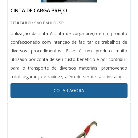
Todos esses fatores, agregados a uma equipe com
CINTA DE CARGA PREÇO
colaboradores proativos e especialistas dedicados a
atender os mais diversos tipos de clientes, garantem o
FITACABO
/ SÃO PAULO - SP
sucesso de cada cliente de ponta a ponta..
Utilização da cinta A cinta de carga preço é um produto
confeccionado com intenção de facilitar os trabalhos de
diversos procedimentos. Esse é um produto muito
utilizado por conta de seu custo-benefício e por contribuir
para o transporte de diversos materiais, promovendo
total segurança e rapidez, além de ser de fácil instalação
e remoção. Além disso, os materiais são produzidos com
COTAR AGORA
detalhes que promovem rigidez às peças. A cinta de carga
é a....