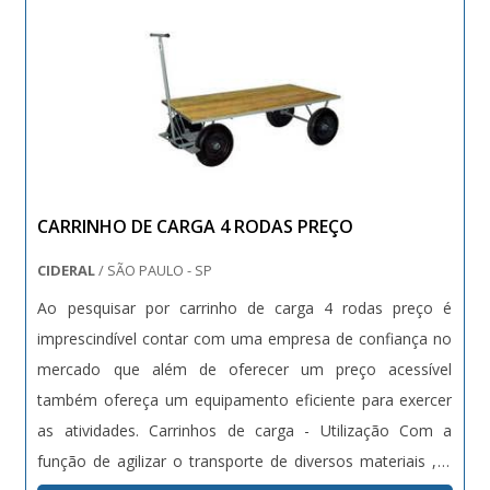
há de melhor no mercado de fabricação e reforma de
carrinhos. É sempre a opção mais confiável,
disponibilizando itens como carrinhos de condomínio e
lixeiras com ótima qualidade e proteção.Para tal sucesso,
a empresa investiu em profissionais competentes e em
equipamentos inovadores. A Bento Carrinhos é uma
empresa que tem despontado no segmento pela
CARRINHO DE CARGA 4 RODAS PREÇO
seriedade e qualidade, que comprovam sua essência de
trazer o melhor aos clientes no mercado..
CIDERAL
/ SÃO PAULO - SP
Ao pesquisar por carrinho de carga 4 rodas preço é
imprescindível contar com uma empresa de confiança no
mercado que além de oferecer um preço acessível
também ofereça um equipamento eficiente para exercer
as atividades. Carrinhos de carga - Utilização Com a
função de agilizar o transporte de diversos materiais , o