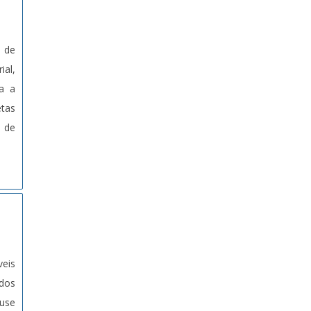
o de
ial,
ra a
etas
s de
veis
dos
ause