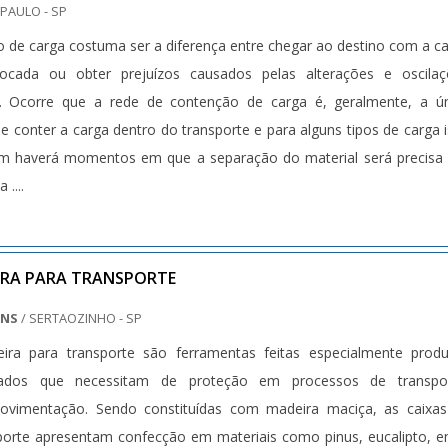
 PAULO - SP
 de carga costuma ser a diferença entre chegar ao destino com a c
ocada ou obter prejuízos causados pelas alterações e oscilaç
to. Ocorre que a rede de contenção de carga é, geralmente, a ú
e conter a carga dentro do transporte e para alguns tipos de carga 
ém haverá momentos em que a separação do material será precisa
....
IRA PARA TRANSPORTE
ENS
/ SERTAOZINHO - SP
ira para transporte são ferramentas feitas especialmente prod
dos que necessitam de proteção em processos de transpor
imentação. Sendo constituídas com madeira maciça, as caixas
porte apresentam confecção em materiais como pinus, eucalipto, e