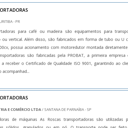
PORTADORAS
URITIBA - PR
rtadoras para café ou madeira são equipamentos para transpo
ado ou vertical. Além disso, são fabricados em forma de tubo ou U
000cv, possui acionamento com motoredutor montada diretamente
ransportadoras são fabricadas pela PROBAT, a primeira empresa
 receber o Certificado de Qualidade ISO 9001, garantindo ao cli
o acompanhad...
PORTADORAS
RIA E COMÉRCIO LTDA
/ SANTANA DE PARNAÍBA - SP
doras de máquinas As Roscas transportadoras são utilizadas p
iais sólidos, granulados ou em pó. O transporte pode ser feit