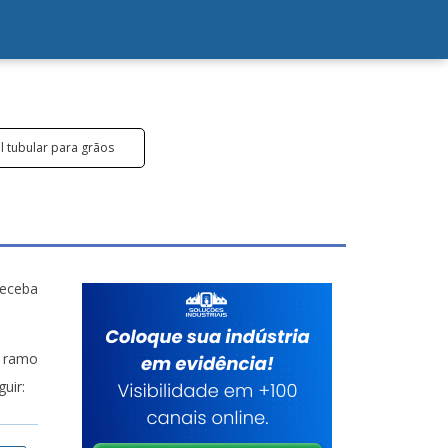
l tubular para grãos
receba
o ramo
uir: