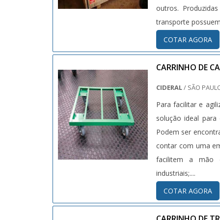
outros. Produzidas
transporte possuem 
COTAR AGORA
CARRINHO DE C
CIDERAL
/ SÃO PAULO
Para facilitar e ag
solução ideal para 
Podem ser encontra
contar com uma emp
facilitem a mão 
industriais;....
COTAR AGORA
CARRINHO DE T