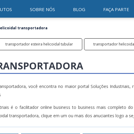
UTOS
SOBRE NÓS
BLOG
FAÇA PARTE
elicoidal transportadora
transportador esteira helicoidal tubular
transportador helicoida
TRANSPORTADORA
ansportadora, você encontra no maior portal Soluções Industriais, 
s
iais é o facilitador online business to business mais completo d
oidal transportadora, clique em um ou mais dos anuciantes logo a seg