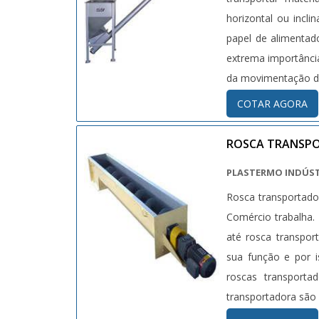
horizontal ou inc
papel de alimentad
extrema importânci
da movimentação de 
COTAR AGORA
ROSCA TRANSP
PLASTERMO INDÚST
Rosca transportado
Comércio trabalha. 
até rosca transpor
sua função e por i
roscas transport
transportadora são u