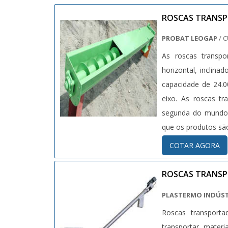
ROSCAS TRANS
PROBAT LEOGAP
/ C
As roscas transpo
horizontal, inclin
capacidade de 24.
eixo. As roscas t
segunda do mundo a
que os produtos sã
COTAR AGORA
ROSCAS TRANS
PLASTERMO INDÚST
Roscas transporta
transportar mater