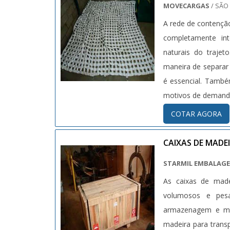
MOVECARGAS
/ SÃO
A rede de contenção
completamente int
naturais do traje
maneira de separar 
é essencial. Tamb
motivos de demanda 
COTAR AGORA
CAIXAS DE MADE
STARMIL EMBALAG
As caixas de made
volumosos e pesa
armazenagem e mov
madeira para trans