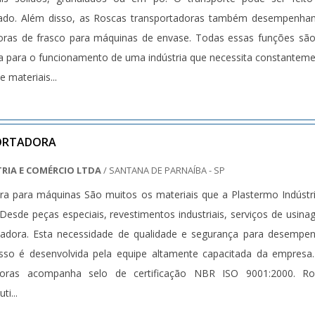
linado. Além disso, as Roscas transportadoras também desempenh
oras de frasco para máquinas de envase. Todas essas funções sã
a para o funcionamento de uma indústria que necessita constantem
materiais...
ORTADORA
RIA E COMÉRCIO LTDA
/ SANTANA DE PARNAÍBA - SP
ra para máquinas São muitos os materiais que a Plastermo Indústr
Desde peças especiais, revestimentos industriais, serviços de usin
tadora. Esta necessidade de qualidade e segurança para desempe
sso é desenvolvida pela equipe altamente capacitada da empresa
adoras acompanha selo de certificação NBR ISO 9001:2000. Ro
ti...