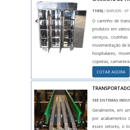
THERJ
/ BARUERI - SP
O carrinho de tran
produtos em vários 
serviços, cozinhas
movimentação de ba
hospitalares, mov
copeiras, camareira..
COTAR AGORA
TRANSPORTADO
SEE SISTEMAS INDU
Geralmente, em uma
por acabamentos d
esses setores, o 