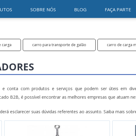
UTOS
SOBRE NÓS
BLOG
FAÇA PARTE
e carga
carro para transporte de galão
carro de carga 
ADORES
e conta com produtos e serviços que podem ser úteis em diversa
rcado B2B, é possível encontrar as melhores empresas que atuam n
á esclarecer suas dúvidas referentes ao assunto. Saiba mais sobre