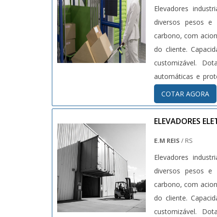
Elevadores industr
diversos pesos e volumes. Equipamentos fabricados c
carbono, com acion
do cliente. Capaci
customizável. Do
automáticas e pro
vigentes (NR12, NBR
COTAR AGORA
ELEVADORES EL
E.M REIS
/ RS
Elevadores industr
diversos pesos e volumes. Equipamentos fabricados c
carbono, com acion
do cliente. Capaci
customizável. Do