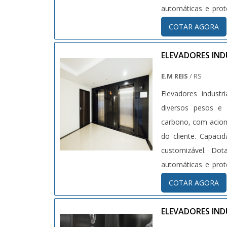
automáticas e pro
vigentes (NR12, NBR
COTAR AGORA
ELEVADORES IND
E.M REIS
/ RS
Elevadores industr
diversos pesos e volumes. Equipamentos fabricados c
carbono, com acion
do cliente. Capaci
customizável. Do
automáticas e pro
vigentes (NR12, NBR
COTAR AGORA
ELEVADORES IND