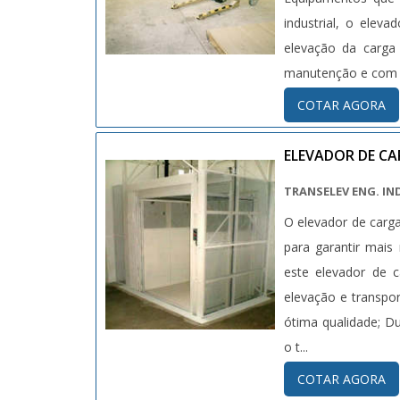
industrial, o elev
elevação da carga 
manutenção e com ca
COTAR AGORA
ELEVADOR DE C
TRANSELEV ENG. IN
O elevador de carga
para garantir mais
este elevador de c
elevação e transpor
ótima qualidade; Du
o t...
COTAR AGORA