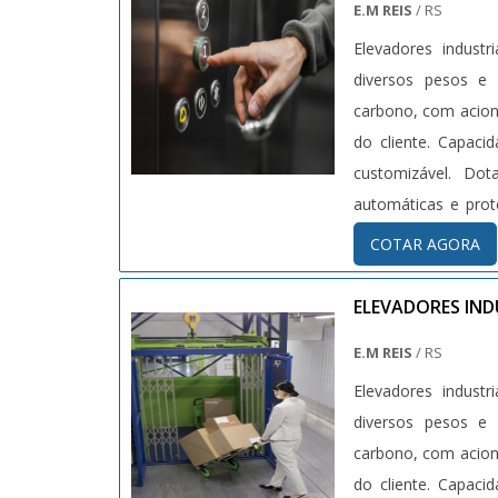
E.M REIS
/ RS
Elevadores industr
diversos pesos e volumes. Equipamentos fabricados c
carbono, com acion
do cliente. Capaci
customizável. Do
automáticas e pro
vigentes (NR12, NBR
COTAR AGORA
ELEVADORES IND
E.M REIS
/ RS
Elevadores industr
diversos pesos e volumes. Equipamentos fabricados c
carbono, com acion
do cliente. Capaci