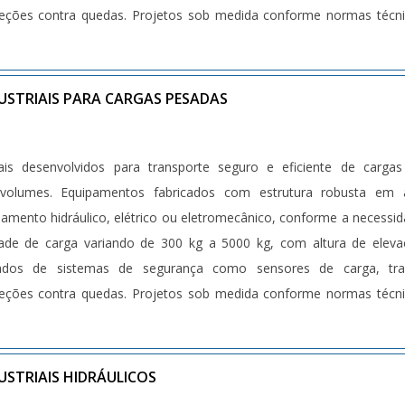
teções contra quedas. Projetos sob medida conforme normas técn
s específicas).
USTRIAIS PARA CARGAS PESADAS
iais desenvolvidos para transporte seguro e eficiente de carga
om estrutura robusta em aço
amento hidráulico, elétrico ou eletromecânico, conforme a necessi
dade de carga variando de 300 kg a 5000 kg, com altura de elev
tados de sistemas de segurança como sensores de carga, tra
teções contra quedas. Projetos sob medida conforme normas técn
s específicas).
USTRIAIS HIDRÁULICOS