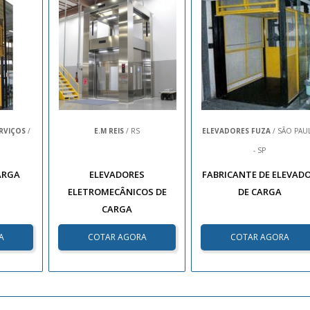
RVIÇOS
/
E.M REIS
/ RS
ELEVADORES FUZA
/ SÃO PAU
- SP
ARGA
ELEVADORES
FABRICANTE DE ELEVAD
ELETROMECÂNICOS DE
DE CARGA
CARGA
A
COTAR AGORA
COTAR AGORA