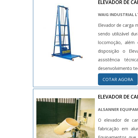
ELEVADOR DE CA
WAIG INDUSTRIAL 
Elevador de carga m
sendo utilizável d
locomoção, além d
disposição o Ele
assistência téc
desenvolvimento tec
COTAR AGORA
ELEVADOR DE C
ALSANNER EQUIPA
O elevador de ca
fabricação em alu
Equipamentos que 