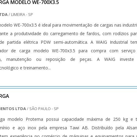
RGA MODELO WE-700X3.5
LTDA
/ LIMEIRA - SP
odelo WE-700x3.5 é ideal para movimentação de cargas nas industri
urante a produtividade do carregamento de fardos, com rodízios pa
e partida elétrica PDW semi-automática. A WAIG Industrial te
vador de carga modelo WE-700x3.5 para compra com serviço
nica, manutenção ou reposição de peças. A WAIG investe
nológico e treinamento...
ARGA
MENTOS LTDA
/ SÃO PAULO - SP
rga modelo Protema possui capacidade máxima de 250 kg e 
mínio e aço inox pela empresa Tawi AB. Distribuído pela Alsan
tem experiência no comércio de máquinas e equipamentos para 