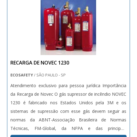
por ser comprometida com os serviços e altamente
qualificada, qualificações possíveis pelo fato de a
empresa possuir escritório de alta qualidade onde são
realizadas as atividades e tecnologia de ponta. Todos
esses fatores, agregados a uma equipe com
colaboradores proativos e especialistas dedicados a
atender os mais diversos tipos de clientes, garantem a
RECARGA DE NOVEC 1230
melhor experiência para os clientes com qualidade..
ECOSAFETY
/ SÃO PAULO - SP
Atendimento exclusivo para pessoa jurídica Importância
da Recarga de Novec O gás supressor de incêndio NOVEC
1230 é fabricado nos Estados Unidos pela 3M e os
sistemas de supressão com esse gás devem seguir as
normas da ABNT-Associação Brasileira de Normas
Técnicas, FM-Global, da NFPA e das principais
seguradoras do mundo. Para assegurar a eficiência ao