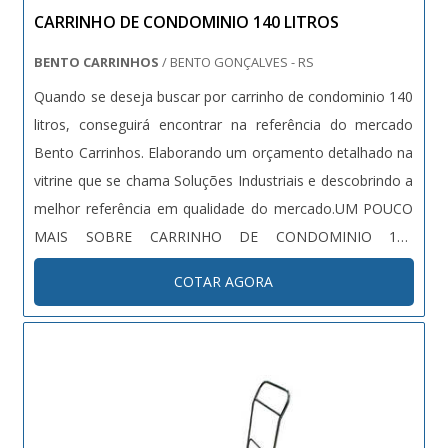
CARRINHO DE CONDOMINIO 140 LITROS
BENTO CARRINHOS
/ BENTO GONÇALVES - RS
Quando se deseja buscar por carrinho de condominio 140
litros, conseguirá encontrar na referência do mercado
Bento Carrinhos. Elaborando um orçamento detalhado na
vitrine que se chama Soluções Industriais e descobrindo a
melhor referência em qualidade do mercado.UM POUCO
MAIS SOBRE CARRINHO DE CONDOMINIO 140
LITROSSe alguém busca por carrinho de condominio em
COTAR AGORA
uma empresa segura, encontra o site da Bento Carrinhos.
Com grande know-how focado em carrinhos para a
indústria e gavetas paneleiras, garantindo a satisfação da
venda à entrega final, com foco total na qualidade.Ainda
tratando-se de carrinho de condominio 140 litros, mais do
que visar apenas lucratividade, deve oferecer produtos e