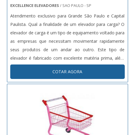
unido a um time de colaboradores proativos e
EXCELLENCE ELEVADORES
/ SAO PAULO - SP
funcionários eficientes, garante a melhor experiência para
Atendimento exclusivo para Grande São Paulo e Capital
os clientes com qualidade..
Paulista. Qual a finalidade de um elevador para carga? O
elevador de carga é um tipo de equipamento voltado para
as empresas que necessitam movimentar rapidamente
seus produtos de um andar ao outro. Este tipo de
elevador é fabricado com excelente matéria prima, além
de possuir um bom espaço interno. Vantagens - Mais
COTAR AGORA
qualidade na locomoção; - Produto de excelente quali....