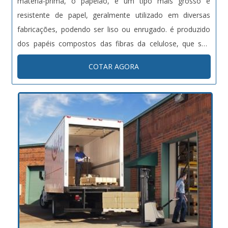
matéria-prima, o papelão, é um tipo mais grosso e
resistente de papel, geralmente utilizado em diversas
fabricações, podendo ser liso ou enrugado. é produzido
dos papéis compostos das fibras da celulose, que são
virgens ou reciclados. Principais aplicações da caixa de
COTAR AGORA
papelão Cosméticos; Farmacêuticos; Alimentícios;
Eletroele...