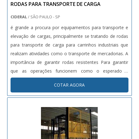
RODAS PARA TRANSPORTE DE CARGA
profissionais competentes e em equipamentos
inovadores. A Bento Carrinhos é uma empresa que tem
CIDERAL
/ SÃO PAULO - SP
despontado no segmento pela seriedade e qualidade, que
é grande a procura por equipamentos para transporte e
garantem o sucesso aos parceiros de ponta a ponta..
elevação de cargas, principalmente se tratando de rodas
para transporte de carga para carrinhos industriais que
realizam atividades como o transporte de mercadorias. A
importância de garantir rodas resistentes Para garantir
que as operações funcionem como o esperado é
imprescindível garantir que os componentes dos
COTAR AGORA
equipamentos industriais sejam de qualidade. Para isso, é
necessário garanti....