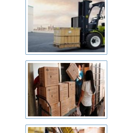
fatores.Isso tudo é a razão pela qual a Bento Carrinhos é
inovadora quando se explora o segmento de fabricação e
reforma de carrinhos. A empresa objetiva o que há de
melhor para fidelizar os clientes. Conta com especialistas
dedicados a atender os mais diversos tipos de clientes
que esperam seu contato para melhor
atender.QUALIDADES E PONTOS FORTES DA
EMPRESANa Bento Carrinhos tem a solução ideal para
fabricação e reforma de carrinhos. É sempre a opção
mais confiável, disponibilizando itens como carrinhos para
a indústria e lixeiras com ótima qualidade e
assertividade.A empresa conta com um time de
profissionais qualificados para o serviço, além de investir
em equipamentos modernos, que se ajustam a sua
necessidade. A Bento Carrinhos é uma empresa que tem
se destacado no segmento pela idoneidade em tudo que