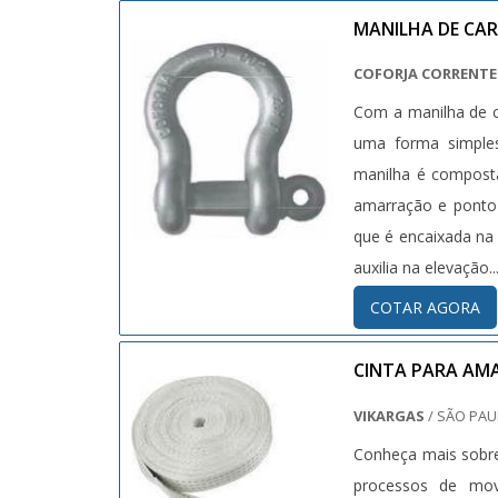
custo-benefício.Gar
MANILHA DE CA
por meio de profis
COFORJA CORRENTES
empresa que tem s
Com a manilha de ca
qualidade, o que g
uma forma simples
para acessar o nos
manilha é composta
preferir, entre em 
amarração e ponto
que é encaixada na 
auxilia na elevação...
COTAR AGORA
CINTA PARA AM
VIKARGAS
/ SÃO PAU
Conheça mais sobre
processos de movi