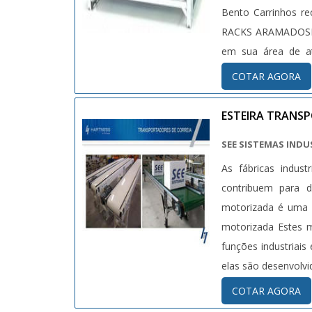
Bento Carrinhos r
RACKS ARAMADOSHá 
em sua área de at
estrutura aos clien
COTAR AGORA
Catálogo amplo d
aramados com exc
ESTEIRA TRAN
aramados, na essê
SEE SISTEMAS INDU
ótima qualidade 
As fábricas indus
comprometimento 
contribuem para d
Carrinhos é segura
motorizada é uma d
empresa objetiva 
motorizada Estes m
qualidade para o
funções industriais
trabalhadores 
elas são desenvolvida
atender.QUALIDAD
ideal para fabrica
COTAR AGORA
como carrinhos de