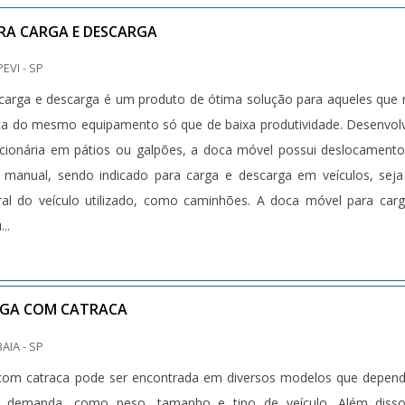
RA CARGA E DESCARGA
PEVI - SP
carga e descarga é um produto de ótima solução para aqueles que
ta do mesmo equipamento só que de baixa produtividade. Desenvol
acionária em pátios ou galpões, a doca móvel possui deslocament
 manual, sendo indicado para carga e descarga em veículos, sej
eral do veículo utilizado, como caminhões. A doca móvel para car
..
RGA COM CATRACA
BAIA - SP
a com catraca pode ser encontrada em diversos modelos que depe
a demanda, como peso, tamanho e tipo de veículo. Além disso