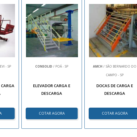
EVI - SP
CONSOLID
/ POÁ - SP
AMCH
/ SÃO BERNARDO DO
CAMPO - SP
 CARGA
ELEVADOR CARGA E
DOCAS DE CARGA E
A
DESCARGA
DESCARGA
A
COTAR AGORA
COTAR AGORA