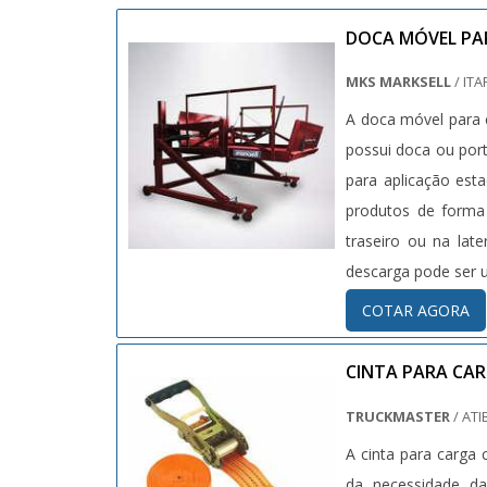
DOCA MÓVEL PA
MKS MARKSELL
/ ITA
A doca móvel para 
possui doca ou por
para aplicação est
produtos de forma
traseiro ou na lat
descarga pode ser u.
COTAR AGORA
CINTA PARA CA
TRUCKMASTER
/ ATI
A cinta para carg
da necessidade d