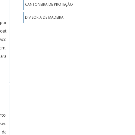
CANTONEIRA DE PROTEÇÃO
DIVISÓRIA DE MADEIRA
por
Coat
 aço
cm,
Para
nto.
seu
s da