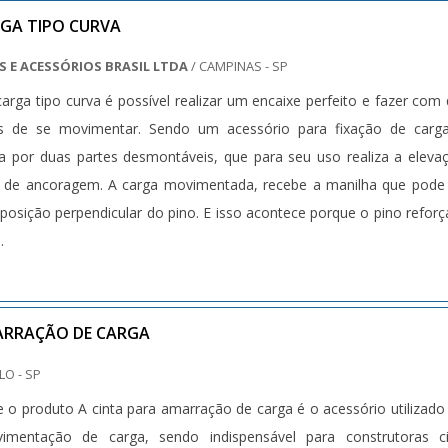
antimos a satisfação dos clientes através de um atendimento singu
RGA TIPO CURVA
sionais treinados e altamente qualificados. A Bento Carrinhos é
 E ACESSÓRIOS BRASIL LTDA
/ CAMPINAS - SP
ido apontada de forma positiva no segmento por toda seriedad
rga tipo curva é possível realizar um encaixe perfeito e fazer com
arante uma entrega de excelência de ponta a ponta.Aproveite a vi
 de se movimentar. Sendo um acessório para fixação de carga
so site e saber mais sobre a empresa, nossos serviços e produtos
 por duas partes desmontáveis, que para seu uso realiza a eleva
contato com um dos nossos consultores e solicite um orçamento!.
 de ancoragem. A carga movimentada, recebe a manilha que pode
posição perpendicular do pino. E isso acontece porque o pino refor
.
ARRAÇÃO DE CARGA
LO - SP
 o produto A cinta para amarração de carga é o acessório utilizad
mentação de carga, sendo indispensável para construtoras civ