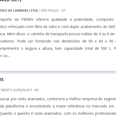
VIDRO DE LAMBARI LTDA
/ SÃO PAULO - SP
nsporte da FIBRAV oferece qualidade e praticidade, composto 
stico reforçado com fibra de vidro e com duplo acabamento de Gel
nca. Além disso, o carrinho de transporte possui rodízio de 4 ou 6 de
 carbono. Pode ser fornecido nas dimensões de 90 x 60 x 90 
omprimento x largura x altura, tem capacidade total de 500 L. 
 so....
OS
/ BENTO GONÇALVES - RS
buscar por racks aramados, conhecerá a melhor empresa do segme
da plataforma e encontrando a maior referência no mercado em 
Quando o quesito é racks aramados, com os melhores profissionai