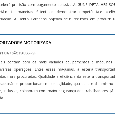
eceberá precisão com pagamento acessível.ALGUNS DETALHES SO
muitas maneiras eficientes de demonstrar competência e excelê
uação. A Bento Carrinhos objetiva seus recursos em produzir 
tes com: Escritório de alta qualidade onde são realizadas as ativida
e produtos; Tecnologia de ponta. Tudo isso para oferecer ra
elente custo-benefício. Não obstante, quando falamos em ra
SPORTADORA MOTORIZADA
ncia da empresa, a mesma deve prezar pelos produtos e serviços
STRIA
/ SÃO PAULO - SP
e assertividade, características simples, mas que mostra
triais contam com os mais variados equipamentos e máquinas 
da empresa com seus clientes.É por esses motivos que a Be
iversas operações. Entre essas máquinas, a esteira transporta
 quando se fala do segmento de fabricação e reforma de carrinho
as mais procuradas. Qualidade e eficiência da esteira transporta
garantir a tecnologia e desenvolvimento no que gera resultad
aquinários proporcionam maior agilidade, qualidade e dinamismo
s clientes. Na organização é possível encontrar uma equipe 
 e, inclusive, colaboram com maior segurança dos trabalhadores, já
de alta qualidade que terão grande satisfação em mel
....
ES E PONTOS FORTES DA EMPRESANa Bento Carrinhos tem a solu
ção e reforma de carrinhos. São diversas opções de itens ofereci
 supermercado e porta temperos com ótima qualidade e excele