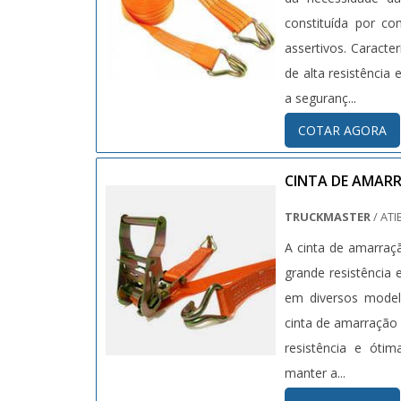
constituída por co
assertivos. Caracte
de alta resistência
a seguranç...
COTAR AGORA
CINTA DE AMAR
TRUCKMASTER
/ ATI
A cinta de amarraç
grande resistência
em diversos modelo
cinta de amarração 
resistência e ótim
manter a...