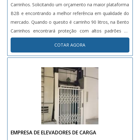
Carrinhos. Solicitando um orçamento na maior plataforma
B2B e encontrando a melhor referência em qualidade do
mercado. Quando o quesito é carrinho 90 litros, na Bento
Carrinhos encontrará proteção com altos padrões de
qualidade.OUTRAS INFORMAÇÕES SOBRE CARRINHO 90
COTAR AGORA
LITROSHá muitas maneiras eficientes de demonstrar
competência e excelência em sua área de atuação. A
Bento Carrinhos objetiva sua energia em proporcionar
aos clientes uma estrutura com: Tecnologia de ponta;
Escritório de alta qualidade onde são realizadas as
atividades; Catálogo amplo de produtos. Tudo isso para
que se tenha carrinho de 90 litros com precisão. Sem
trocar o foco sobre carrinho 90 litros, na essência da
empresa, a mesma deve prezar pelos produtos e serviços
com ótima qualidade e precisão, pontos importantes que
EMPRESA DE ELEVADORES DE CARGA
ficam de fora no planejamento de empresas que visam