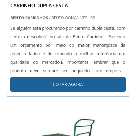
CARRINHO DUPLA CESTA
BENTO CARRINHOS
/ BENTO GONÇALVES - RS
Se alguém está procurando por carrinho dupla cesta, com
certeza descobrirá no site da Bento Carrinhos. Fazendo
um orçamento por meio do maior marketplace da
américa latina e descobrindo a melhor referência em
qualidade do mercado.É importante lembrar que o
produto deve sempre ser adquirido com empresas
especializadas no segmento. Esse tipo de cuidado ajuda a
COTAR AGORA
garantir a qualidade e durabilidade dos materiais, além de
evitar prejuízos com substituições frequentes de produtos
que não cumprem com suas funções adequadamente.
Assim, é possível poupar gastos desnecessários.OUTRAS
INFORMAÇÕES SOBRE CARRINHO DUPLA CESTAQuem
pesquisa na internet por carrinho dupla cesta em uma