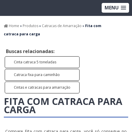
MENU
Home
»
Produtos
»
Catracas de Amarração
»
Fita com
catraca para carga
Buscas relacionadas:
Cinta catraca 5 toneladas
Catraca fixa para caminhão
Cintas e catracas para amarração
FITA COM CATRACA PARA
CARGA
Compare Fita com catraca para carga, você só consegue no