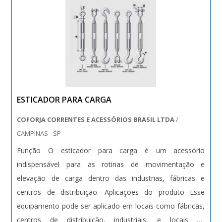
carrinho dupla cesta. Sempre de olho no mercado, traz
novidades em itens como carrinhos para a indústria e
lixeiras.É conhecida por ser comprometida com os
serviços e responsável, qualificações construídas por
focar suas ações no resultado final, tendo escritório de
alta qualidade onde são realizadas as atividades e
catálogo amplo de produtos. Tudo isso, unido a um time
ESTICADOR PARA CARGA
de colaboradores proativos e funcionários eficientes,
fecha todo o ciclo de entrega com excelência para toda a
COFORJA CORRENTES E ACESSÓRIOS BRASIL LTDA
/
carteira de clientes..
CAMPINAS - SP
Função O esticador para carga é um acessório
indispensável para as rotinas de movimentação e
elevação de carga dentro das industrias, fábricas e
centros de distribuição. Aplicações do produto Esse
equipamento pode ser aplicado em locais como fábricas,
centros de distribuição, industriais, e locais de