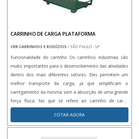
empresa em uma empresa inovadora, encontra na
internet a Bento Carrinhos. É possível encontrar carrinhos
de supermercado e gavetas paneleiras, oferecendo o que
há de melhor no mercado para cada cliente.Sem perder o
CARRINHO DE CARGA PLATAFORMA
foco em carrinho dupla cesta, é importante buscar uma
empresa que tenha produtos e serviços com ótima
CRR CARRINHOS E RODÍZIOS
/ SÃO PAULO - SP
qualidade e excelente custo-benefício, detalhes que
Funcionalidade do carrinho Os carrinhos industriais são
passam despercebidos e podem gerar prejuízo futuros
muito importantes para o desenvolvimento das atividades
para os clientes.Existem muitas formas diferentes de
dentro dos mais diferentes setores. Eles permitem um
demonstrar conhecimento e autoridade em sua área de
melhor transporte da carga, já que simplificam o
atuação. Por que a Bento Carrinhos é destaque quando
carregamento da mesma sem a absorção de uma grande
pesquisar por carrinho dupla cesta: Comprometida com
força física. No que se refere ao carrinho de carga
os serviços; Responsável; Altamente qualificada;
plataforma, seja esta de madeira, chapa ou qualquer
COTAR AGORA
Inovadora; Segura. GARANTIA DE QUALIDADE
outro material resistente, a plataforma permite o
COMPROVADANa Bento Carrinhos existem as melhores
transporte de várias embalage....
condições para quem deseja achar o que precisa para