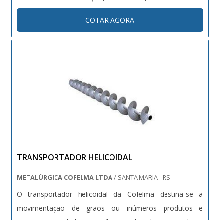
levantamento de carga em geral. Além de sua função de
COTAR AGORA
levantamento de carga, ainda possui um sistema de
cobertura anti corrosão que aumenta....
TRANSPORTADOR HELICOIDAL
METALÚRGICA COFELMA LTDA
/ SANTA MARIA - RS
O transportador helicoidal da Cofelma destina-se à
movimentação de grãos ou inúmeros produtos e