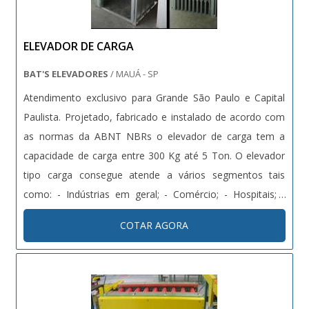
de forma positiva no segmento por toda seriedade e
qualidade, o que garante a melhor experiência de todos
ELEVADOR DE CARGA
os clientes..
BAT'S ELEVADORES
/ MAUÁ - SP
Atendimento exclusivo para Grande São Paulo e Capital
Paulista. Projetado, fabricado e instalado de acordo com
as normas da ABNT NBRs o elevador de carga tem a
capacidade de carga entre 300 Kg até 5 Ton. O elevador
tipo carga consegue atende a vários segmentos tais
como: - Indústrias em geral; - Comércio; - Hospitais; -
Centros de distribuição. Características gerais Com o
COTAR AGORA
elevador tipo carga é possível instalar em caixa de al....