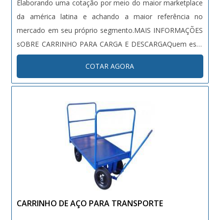
Elaborando uma cotação por meio do maior marketplace
da américa latina e achando a maior referência no
mercado em seu próprio segmento.MAIS INFORMAÇÕES
sOBRE CARRINHO PARA CARGA E DESCARGAQuem está
à procura de carrinho para carga e descarga em uma
COTAR AGORA
empresa segura, consegue encontrar o site da Bento
Carrinhos. Empresa especializada em carrinhos de
condomínio e lixeiras, oferecendo o que há de melhor em
tecnologia ao cliente.Ainda focando em carrinho para
carga e descarga, é importante buscar uma empresa que
tenha produtos e serviços com ótima qualidade e
proteção, características simples, mas que mostram o
comprometimento da empresa com seus clientes.Existem
muitas formas diferentes de demonstrar conhecimento e
autoridade em sua área de atuação. Abaixo os motivos
CARRINHO DE AÇO PARA TRANSPORTE
pelos quais a Bento Carrinhos é a escolha certa quando