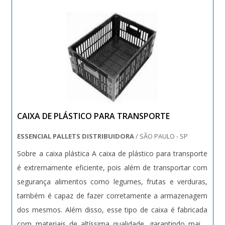
PARA CONDOMINIOHá muitas maneiras eficientes de
demonstrar competência e excelência em sua área de
atuação. A Bento Carrinhos objetiva seus recursos em
produzir uma estrutura com: Escritório de alta qualidade
onde são realizadas as atividades; Equipamentos de
última geração; Catálogo amplo de serviços. Tudo para
oferecer carrinhos de mercado para condominio com
precisão. Ainda focando em carrinho de mercado para
CAIXA DE PLÁSTICO PARA TRANSPORTE
condominio, deve-se ter a exatidão em orçar com
empresas que prezam por produtos e serviços que
ESSENCIAL PALLETS DISTRIBUIDORA
/ SÃO PAULO - SP
tenham ótima qualidade e assertividade, pequenos
Sobre a caixa plástica A caixa de plástico para transporte
detalhes, mas de grande valia para saber a procedência e
é extremamente eficiente, pois além de transportar com
seriedade da empresa.É por essa razão que a Bento
segurança alimentos como legumes, frutas e verduras,
Carrinhos é segura quando tratamos do segmento de
também é capaz de fazer corretamente a armazenagem
fabricação e reforma de carrinhos. A empresa foca a
dos mesmos. Além disso, esse tipo de caixa é fabricada
satisfação da venda à entrega final, com foco total na
com materiais de altíssima qualidade, garantindo maior