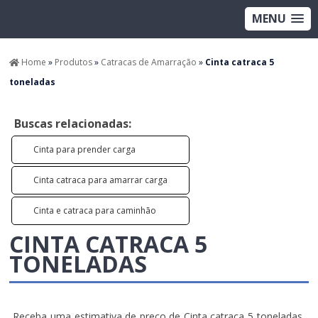
MENU
Home
»
Produtos
»
Catracas de Amarração
»
Cinta catraca 5
toneladas
Buscas relacionadas:
Cinta para prender carga
Cinta catraca para amarrar carga
Cinta e catraca para caminhão
CINTA CATRACA 5
TONELADAS
Receba uma estimativa de preço de Cinta catraca 5 toneladas,