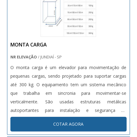
empresa conta com um time de profissionais qualificados
para o serviço, além de investir em equipamentos
modernos, que se ajustam a sua necessidade. A Bento
Carrinhos é uma empresa que tem despontado no
segmento por toda seriedade e qualidade, o que garante
MONTA CARGA
o sucesso dos clientes de ponta a ponta..
NR ELEVAÇÃO
/ JUNDIAÍ - SP
O monta carga é um elevador para movimentação de
pequenas cargas, sendo projetado para suportar cargas
até 300 kg. O equipamento tem um sistema mecânico
que trabalha em sincronia para movimentar-se
verticalmente. São usadas estruturas metálicas
autoportantes para instalação e segurança do
funcionamento do elevador. O aparelho pode ser
COTAR AGORA
construído com fusos de rosca trapezoidal, com guincho
ou cremalheira. O revestimento interno poderá ser usado