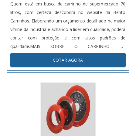
Quem está em busca de carrinho de supermercado 70
litros, com certeza descobrirá no website da Bento
Carrinhos. Elaborando um orçamento detalhado na maior
vitrine da indústria e achando a líder em qualidade, poderá
contar com proteção e com altos padrões de
qualidade.MAIS SOBRE O CARRINHO DE
SUPERMERCADO 70 LITROSHá muitas maneiras
COTAR AGORA
eficientes de demonstrar competência e excelência em
uma área de atuação como a de venda de carrinho de
supermercado 70 litros. A Bento Carrinhos centraliza sua
estratégia em proporcionar para os parceiros uma
estrutura com: Escritório de alta qualidade onde são
realizadas as atividades; Tecnologia de ponta; Estrutura
suficiente para atender todas as demandas. Tudo isso
para oferecer carrinho de supermercado 70 litros com
excelente custo-benefício. Ainda focando em carrinho de