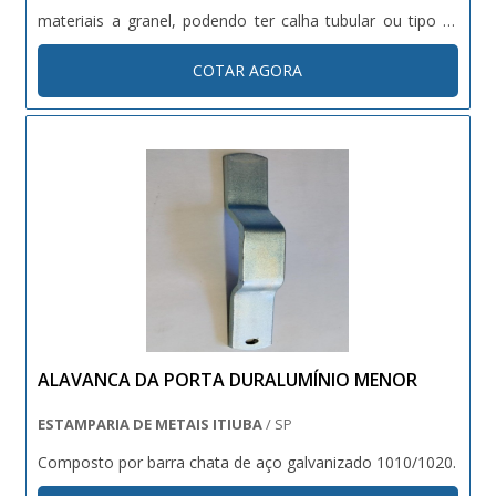
materiais a granel, podendo ter calha tubular ou tipo U.
Tipos de materiais de construção: - Aço inoxidável; - Aço
COTAR AGORA
carbono. A Rosca transportadora helicoidal produzida
pela....
ALAVANCA DA PORTA DURALUMÍNIO MENOR
ESTAMPARIA DE METAIS ITIUBA
/ SP
Composto por barra chata de aço galvanizado 1010/1020.