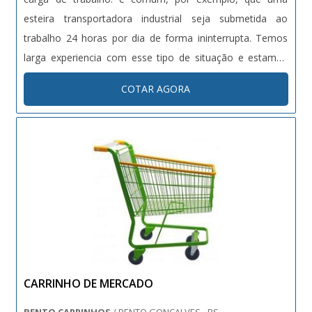
esteira transportadora industrial seja submetida ao
trabalho 24 horas por dia de forma ininterrupta. Temos
larga experiencia com esse tipo de situação e estamos
aptos a propor a solução mais adequada. Vantagens da
COTAR AGORA
esteira! Uma esteira industrial traz um retorno
imponderável onde é em....
CARRINHO DE MERCADO
BENTO CARRINHOS
/ BENTO GONÇALVES - RS