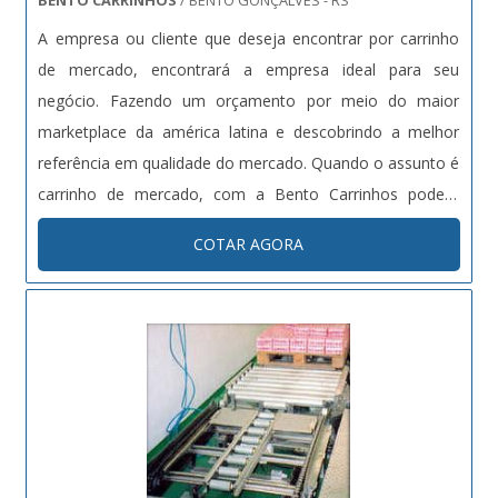
A empresa ou cliente que deseja encontrar por carrinho
de mercado, encontrará a empresa ideal para seu
negócio. Fazendo um orçamento por meio do maior
marketplace da américa latina e descobrindo a melhor
referência em qualidade do mercado. Quando o assunto é
carrinho de mercado, com a Bento Carrinhos poderá
encontrar precisão com comprometimento com os
COTAR AGORA
resultados dos clientes.UM POUCO MAIS SOBRE
CARRINHO DE MERCADOHá muitas maneiras eficientes
de demonstrar competência e excelência em sua área de
atuação. A Bento Carrinhos canaliza sua energia em
proporcionar aos clientes uma estrutura com: Escritório
de alta qualidade onde são realizadas as atividades;
Tecnologia de ponta; Estrutura suficiente para atender
todas as demandas. Tudo para garantir carrinho de