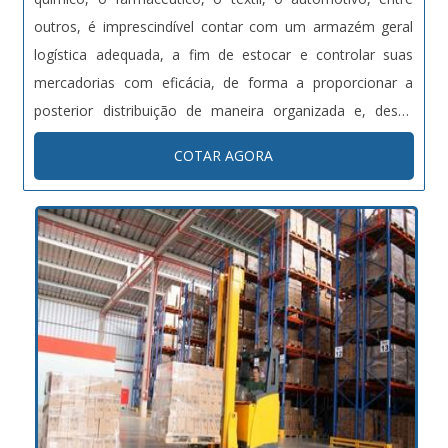
compromisso de propiciar aplicações em conformidade
outros, é imprescindível contar com um armazém geral
com os fabricantes dos equipamentos, atuando com
logística adequada, a fim de estocar e controlar suas
qualidade e garantindo a segurança do trabalhador, assim
mercadorias com eficácia, de forma a proporcionar a
como, atuar conforme normas vigentes de segurança e
posterior distribuição de maneira organizada e, dessa
meio ambiente. A principal ferramenta é o sistema de
forma, minimizar perdas durante tais processos.MAIS
pós-vendas e as manutenções preventivas evitando
COTAR AGORA
DETALHES SOBRE O PRODUTOUm armazem adequado
prováveis falhas e/ou quebras dos equipamentos.A
engloba uma série de fatores e particularidades voltados
EMPRESA GARANTE SEGURANÇA EM TRANSPORTES
para o controle e manuseio correto de diferentes
ESPECIAISA Carvalhão possui uma ampla diversidade de
mercadorias. Nesse sentido, o armazem deve atender
serviços a oferecer, tais como: transportes de container;
com precisão às características e propriedades de cada
transportes pesados; terminal para container; guindastes
produto, principalmente em se tratando de materiais
para içamentos; mudanças industriais; remoções;
complexos e que requerem áreas segregadas para o seu
empilhadeira; armazenagem; terceirização de operações
devido gerenciamento, como os produtos farmacêuticos,
de logística dedicada.
por exemplo.Dessa forma, o armazem deve contar com
sistemas integrados de gestão, que por meio do uso de
softwares específicos e de última geração viabilizam