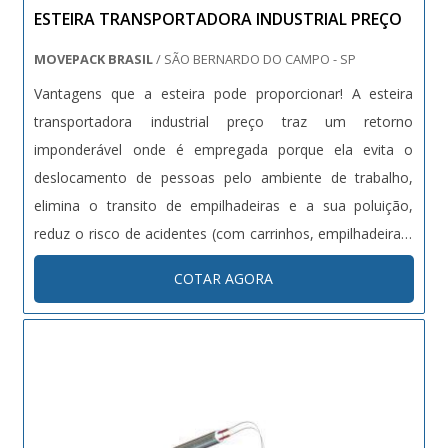
ESTEIRA TRANSPORTADORA INDUSTRIAL PREÇO
industriais. Atendimento a cargas fora do padrão –
Permite o transporte de cargas que ultrapassam as
MOVEPACK BRASIL
/ SÃO BERNARDO DO CAMPO - SP
dimensões e pesos suportados por carretas
Vantagens que a esteira pode proporcionar! A esteira
convencionais. Redução do tempo de transporte e
transportadora industrial preço traz um retorno
logística – Com equipamentos adequados, o serviço torna
imponderável onde é empregada porque ela evita o
o processo mais rápido e eficiente, otimizando prazos e
deslocamento de pessoas pelo ambiente de trabalho,
custos. Conformidade com normas de segurança e
elimina o transito de empilhadeiras e a sua poluição,
trânsito – Serviços realizados dentro das normas
reduz o risco de acidentes (com carrinhos, empilhadeiras)
garantem tranquilidade jurídica e operacional para o
e respectivos afastamentos. Principalmente, uma esteira
cliente. Suporte técnico especializado – Contamos com
COTAR AGORA
transportadora industrial - de qualquer tipo - impõe ritmo
equipe experiente para planejar o transporte conforme as
e continuidade ao tra....
necessidades específicas de cada carga. Diferencial da
Empresa: Nossa empresa se destaca no mercado por
oferecer soluções de transporte especializadas, com
segurança, agilidade e atendimento personalizado,
garantindo que cada carga seja transportada com