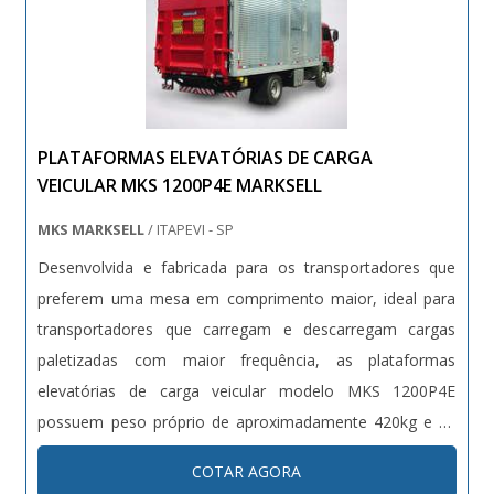
como carrinhos de condomínio e gavetas paneleiras com
ótima qualidade e precisão.A empresa também conta
com um atendimento qualificado, através de funcionários
especializados e cuidadosos, que entendem a
necessidade de cada cliente. Também foram investidos
PLATAFORMAS ELEVATÓRIAS DE CARGA
valores consideráveis em instalações de qualidade,
VEICULAR MKS 1200P4E MARKSELL
aumentando a eficiência da marca. A Bento Carrinhos é
uma empresa que tem se destacado no segmento pela
MKS MARKSELL
/ ITAPEVI - SP
seriedade e qualidade, que garantem a melhor experiência
Desenvolvida e fabricada para os transportadores que
para parceiros novos e antigos..
preferem uma mesa em comprimento maior, ideal para
transportadores que carregam e descarregam cargas
paletizadas com maior frequência, as plataformas
elevatórias de carga veicular modelo MKS 1200P4E
possuem peso próprio de aproximadamente 420kg e se
trata de um equipamento de alta durabilidade. Além disso,
COTAR AGORA
são facilmente ajustáveis em todos os tipos de