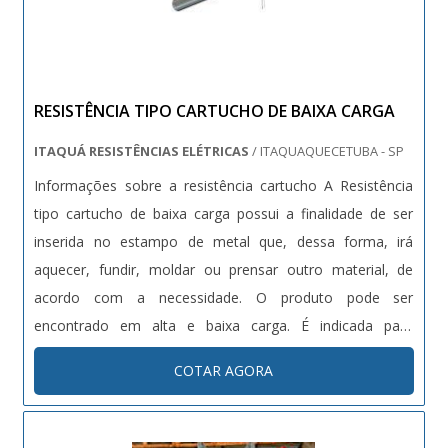
máxima eficiência e cuidado. 🚀 Diferenciais da nossa
empresa: Frota moderna e bem mantida – Nossos
veículos são revisados regularmente e equipados com
tecnologia para garantir segurança e desempenho. Equipe
RESISTÊNCIA TIPO CARTUCHO DE BAIXA CARGA
especializada e experiente – Motoristas e técnicos
ITAQUÁ RESISTÊNCIAS ELÉTRICAS
/ ITAQUAQUECETUBA - SP
treinados para operar com cargas especiais, garantindo o
Informações sobre a resistência cartucho A Resistência
manuseio correto e o transporte seguro. Atendimento
tipo cartucho de baixa carga possui a finalidade de ser
personalizado e consultoria técnica – Analisamos cada
inserida no estampo de metal que, dessa forma, irá
projeto para oferecer soluções sob medida, desde o
aquecer, fundir, moldar ou prensar outro material, de
planejamento até a entrega. Cumprimento rigoroso das
acordo com a necessidade. O produto pode ser
normas de segurança e trânsito – Atuamos sempre em
encontrado em alta e baixa carga. É indicada para
conformidade com as regulamentações, proporcionando
aplicação em moldes, estampos, hot-stampings, injetoras
tranquilidade e segurança jurídica para o cliente. Rapidez e
COTAR AGORA
e extrusoras, sendo introduzidas em orifícios
eficiência nas operações – Priorizamos o cumprimento
correspondentes ao seu diâmetro ....
dos prazos para que seus projetos não sofram atrasos.
Suporte completo durante todo o processo –