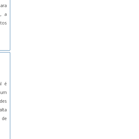
para
, a
utos
al é
o um
ides
alta
s de