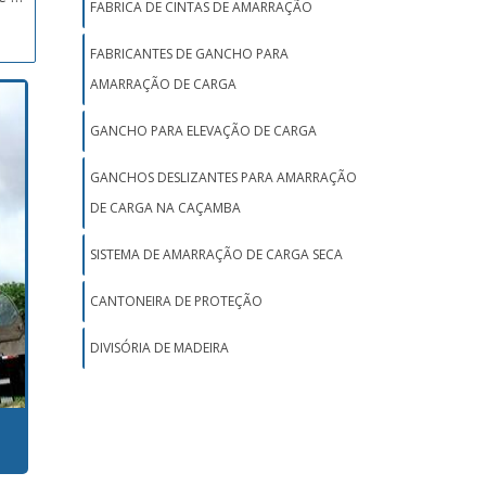
FABRICA DE CINTAS DE AMARRAÇÃO
 com
uma
FABRICANTES DE GANCHO PARA
ando
rtes
AMARRAÇÃO DE CARGA
ido
ais;
zem
.
GANCHO PARA ELEVAÇÃO DE CARGA
res
as e
GANCHOS DESLIZANTES PARA AMARRAÇÃO
resa
DE CARGA NA CAÇAMBA
gem;
SISTEMA DE AMARRAÇÃO DE CARGA SECA
role
ções
CANTONEIRA DE PROTEÇÃO
gãos
DIVISÓRIA DE MADEIRA
MA e
uma
rtes
ais;
.