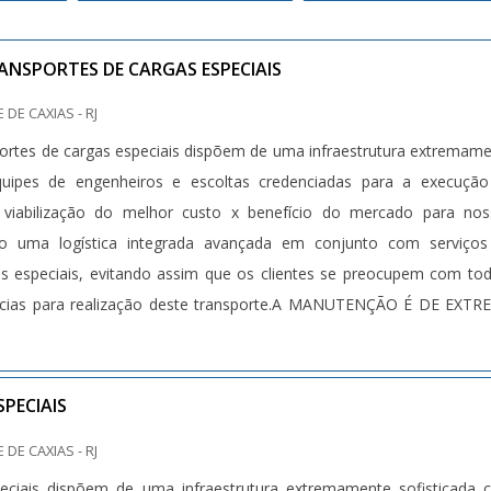
ANSPORTES DE CARGAS ESPECIAIS
 DE CAXIAS - RJ
ortes de cargas especiais dispõem de uma infraestrutura extremam
quipes de engenheiros e escoltas credenciadas para a execução
 viabilização do melhor custo x benefício do mercado para nos
ndo uma logística integrada avançada em conjunto com serviços
as especiais, evitando assim que os clientes se preocupem com to
ências para realização deste transporte.A MANUTENÇÃO É DE EXT
ue tudo ocorra com segurança, a manutenção tem o compromisso
es em conformidade com os fabricantes dos equipamentos, atuando
indo a segurança do trabalhador, assim como, atuar conforme no
PECIAIS
ça e meio ambiente. A principal ferramenta é o sistema de pós-vend
 DE CAXIAS - RJ
 preventivas evitando prováveis falhas e/ou quebras 
peciais dispõem de uma infraestrutura extremamente sofisticada
disso, sendo que esses equipamentos são fundamentais para reduz