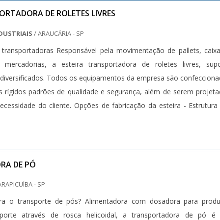
ORTADORA DE ROLETES LIVRES
DUSTRIAIS
/ ARAUCÁRIA - SP
 transportadoras Responsável pela movimentação de pallets, caix
 mercadorias, a esteira transportadora de roletes livres, sup
diversificados. Todos os equipamentos da empresa são confeccion
s rígidos padrões de qualidade e segurança, além de serem projet
cessidade do cliente. Opções de fabricação da esteira - Estrutur
RA DE PÓ
ARAPICUÍBA - SP
ra o transporte de pós? Alimentadora com dosadora para produ
porte através de rosca helicoidal, a transportadora de pó é