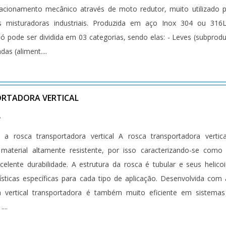
cionamento mecânico através de moto redutor, muito utilizado 
s misturadoras industriais. Produzida em aço Inox 304 ou 316L
ó pode ser dividida em 03 categorias, sendo elas: - Leves (subprod
as (aliment....
RTADORA VERTICAL
P
 a rosca transportadora vertical A rosca transportadora vertic
material altamente resistente, por isso caracterizando-se com
elente durabilidade. A estrutura da rosca é tubular e seus helico
sticas específicas para cada tipo de aplicação. Desenvolvida com 
ca vertical transportadora é também muito eficiente em sistema
...