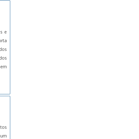
as e
orta
ados
ados
a em
tos
 um