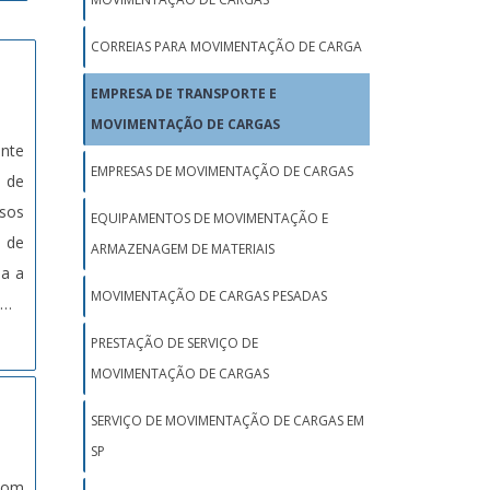
CORREIAS PARA MOVIMENTAÇÃO DE CARGA
EMPRESA DE TRANSPORTE E
MOVIMENTAÇÃO DE CARGAS
ente
EMPRESAS DE MOVIMENTAÇÃO DE CARGAS
 de
sos
EQUIPAMENTOS DE MOVIMENTAÇÃO E
 de
ARMAZENAGEM DE MATERIAIS
da a
MOVIMENTAÇÃO DE CARGAS PESADAS
REMA
 de
PRESTAÇÃO DE SERVIÇO DE
 com
MOVIMENTAÇÃO DE CARGAS
rmas
SERVIÇO DE MOVIMENTAÇÃO DE CARGAS EM
as e
SP
dos
 com
ir o