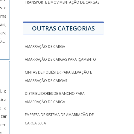
TRANSPORTE E MOVIMENTAÇÃO DE CARGAS
as e
ento
 uma
ecer
ais,
e as
OUTRAS CATEGORIAS
para
lado
ÕES
NTRE
AMARRAÇÃO DE CARGA
r o
sui
ento
ner;
AMARRAÇÃO DE CARGAS PARA IÇAMENTO
de o
ças
CINTAS DE POLIÉSTER PARA ELEVAÇÃO E
eve-
tica
AMARRAÇÃO DE CARGAS
o de
l, o
ser
DISTRIBUIDORES DE GANCHO PARA
ica
 de
AMARRAÇÃO DE CARGA
a a
 com
EMPRESA DE SISTEMA DE AMARRAÇÃO DE
izar
rmas
CARGA SECA
zem
as e
le e
os.A