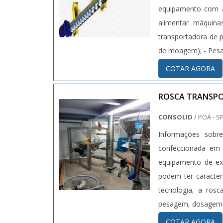
equipamento com a
alimentar máquina
transportadora de p
de moagem); - Pesad
COTAR AGORA
ROSCA TRANSPO
CONSOLID
/ POÁ - S
Informações sobre
confeccionada em 
equipamento de exc
podem ter caracterí
tecnologia, a ros
pesagem, dosagem .
COTAR AGORA