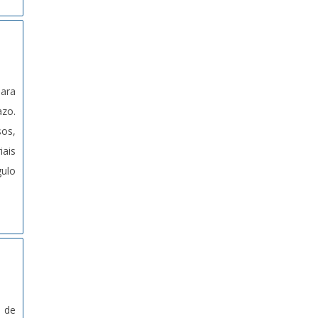
para
azo.
sos,
iais
gulo
 de