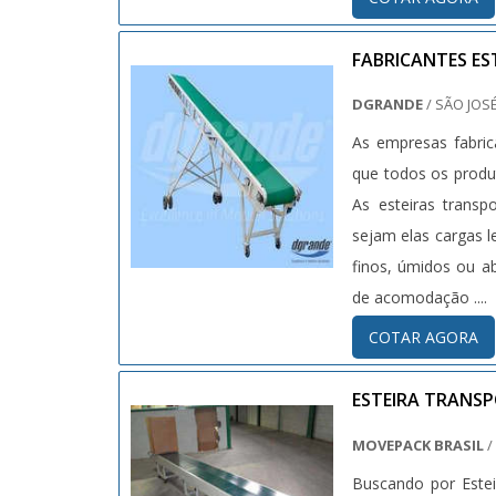
FABRICANTES E
DGRANDE
/ SÃO JOSÉ
As empresas fabric
que todos os produt
As esteiras trans
sejam elas cargas l
finos, úmidos ou a
de acomodação ....
COTAR AGORA
ESTEIRA TRANS
MOVEPACK BRASIL
/
Buscando por Este