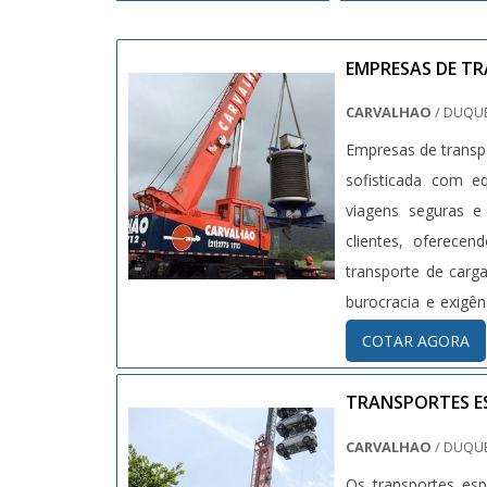
EMPRESAS DE TR
CARVALHAO
/ DUQUE
Empresas de transp
sofisticada com e
viagens seguras e
clientes, oferece
transporte de carg
burocracia e exig
IMPORTÂNCIAPara q
COTAR AGORA
propiciar aplicaçõ
qualidade e garant
TRANSPORTES ES
vigentes de seguran
CARVALHAO
/ DUQUE
as manutenções
Os transportes es
equipamentos.Além 