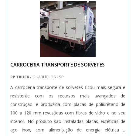
dúvidas.GARANTIA E ASSERTIVIDADE NO
SEGMENTOSomente na Bento Carrinhos existe o que há
de melhor em fabricação e reforma de carrinhos. É
possível encontrar uma grande variedade no portfólio
como carrinhos de supermercado e porta temperos com
ótima qualidade e assertividade.A empresa conta com um
time de profissionais qualificados para o serviço, além de
CARROCERIA TRANSPORTE DE SORVETES
investir em equipamentos modernos, que se ajustam a
sua necessidade. A Bento Carrinhos é uma empresa que
RP TRUCK
/ GUARULHOS - SP
tem despontado no segmento por toda seriedade e
A carroceria transporte de sorvetes ficou mais segura e
qualidade, o que garante o sucesso dos clientes de ponta
resistente com os recursos mais avançados de
a ponta..
construção. é produzida com placas de poliuretano de
100 a 120 mm revestidas com fibras de vidro e no seu
interior. No produto são instaladas placas eutéticas de
aço inox, com alimentação de energia elétrica e