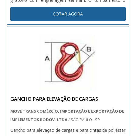
giratório com engrenagem sem-fim. O tombamento é
realizado atraves da manivela e pinhão. Inclui cinta anti-
COTAR AGORA
derrapante e corrente de segurança. ....
GANCHO PARA ELEVAÇÃO DE CARGAS
MOVE TRANS COMÉRCIO, IMPORTAÇÃO E EXPORTAÇÃO DE
IMPLEMENTOS RODOV. LTDA
/ SÃO PAULO - SP
Gancho para elevação de cargas e para cintas de poliéster