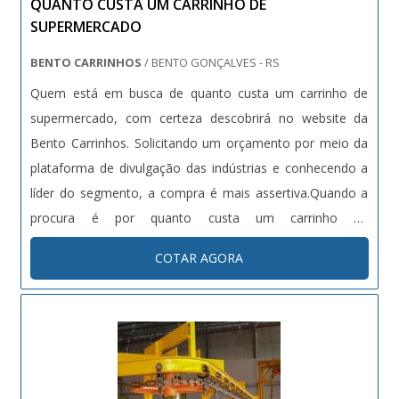
QUANTO CUSTA UM CARRINHO DE
SUPERMERCADO
BENTO CARRINHOS
/ BENTO GONÇALVES - RS
Quem está em busca de quanto custa um carrinho de
supermercado, com certeza descobrirá no website da
Bento Carrinhos. Solicitando um orçamento por meio da
plataforma de divulgação das indústrias e conhecendo a
líder do segmento, a compra é mais assertiva.Quando a
procura é por quanto custa um carrinho de
supermercado, com a Bento Carrinhos conseguirá
COTAR AGORA
assertividade com comprometimento com os resultados
dos clientes e preço justo, fatores que atestam uma
excelente relação custo-benefício.DETALHES SOBRE
QUANTO CUSTA UM CARRINHO DE SUPERMERCADOHá
muitas maneiras eficientes de demonstrar competência e
excelência em uma área de atuação. A Bento Carrinhos