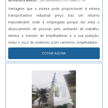
MOVEPACK BRASIL
/ SÃO BERNARDO DO CAMPO - SP
Vantagens que a esteira pode proporcionar! A esteira
transportadora industrial preço traz um retorno
imponderável onde é empregada porque ela evita o
deslocamento de pessoas pelo ambiente de trabalho,
elimina o transito de empilhadeiras e a sua poluição,
reduz o risco de acidentes (com carrinhos, empilhadeiras)
e respectivos afastamentos. Principalmente, uma esteira
COTAR AGORA
transportadora industrial - de qualquer tipo - impõe ritmo
e continuidade ao tra....