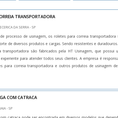
CORREIA TRANSPORTADORA
PECERICA DA SERRA - SP
r de processo de usinagem, os roletes para correia transportadora
porte de diversos produtos e cargas. Sendo resistentes e duradouros
eia transportadora são fabricados pela HT Usinagem, que possui
 experiente para atender todos seus clientes. A empresa é respons
es para correia transportadora e outros produtos de usinagem d
RGA COM CATRACA
BAIA - SP
a com catraca pode ser encontrada em diversos modelos que depe