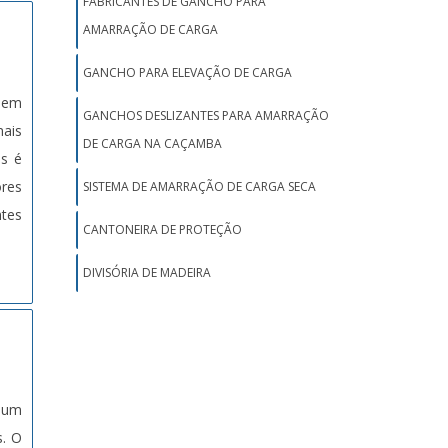
FABRICANTES DE GANCHO PARA
AMARRAÇÃO DE CARGA
GANCHO PARA ELEVAÇÃO DE CARGA
s em
GANCHOS DESLIZANTES PARA AMARRAÇÃO
mais
DE CARGA NA CAÇAMBA
as é
res
SISTEMA DE AMARRAÇÃO DE CARGA SECA
ntes
CANTONEIRA DE PROTEÇÃO
DIVISÓRIA DE MADEIRA
o um
s. O