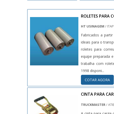
ROLETES PARA 
HT USINAGEM
/ ITA
Fabricados a parti
ideais para o trans
roletes para corr
equipe preparada e
trabalha com rolet
1998 disponi...
COTAR AGORA
CINTA PARA CA
TRUCKMASTER
/ ATI
A cinta para carg