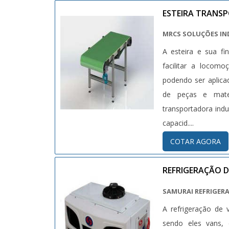
ESTEIRA TRANS
MRCS SOLUÇÕES IN
A esteira e sua fin
facilitar a locom
podendo ser aplica
de peças e materi
transportadora ind
capacid....
COTAR AGORA
REFRIGERAÇÃO D
SAMURAI REFRIGER
A refrigeração de 
sendo eles vans, 