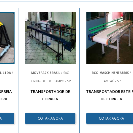
L LTDA
/
MOVEPACK BRASIL
/ SÃO
RCO MASCHINENFABRIK
/
BERNARDO DO CAMPO - SP
TAMBAÚ - SP
ORREIA
TRANSPORTADOR DE
TRANSPORTADOR ESTEI
ORA
CORREIA
DE CORREIA
A
COTAR AGORA
COTAR AGORA