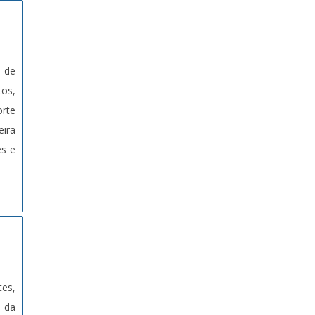
e de
tos,
orte
ira
es e
tes,
 da