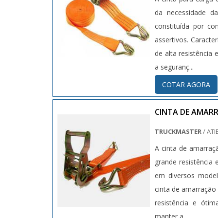
da necessidade d
constituída por co
assertivos. Caracte
de alta resistência
a seguranç...
COTAR AGORA
CINTA DE AMAR
TRUCKMASTER
/ ATI
A cinta de amarraç
grande resistência
em diversos modelo
cinta de amarração 
resistência e ótim
manter a...