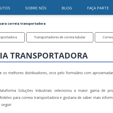
UTOS
SOBRE NÓS
BLOG
FAÇA PARTE
para correia transportadora
ansportadora
Transportadores de correia tubular
Correi
EIA TRANSPORTADORA
he os melhores distribuidores, orce pelo formulário com aproximad
lataforma Soluções Industriais selecionou a maior gama de pr
 Roletes para correia transportadora e gostaria de saber mais infor
seguir: