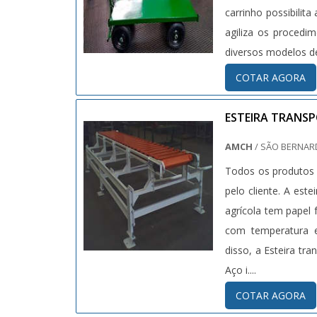
carrinho possibili
agiliza os procedim
diversos modelos de
COTAR AGORA
ESTEIRA TRANS
AMCH
/ SÃO BERNAR
Todos os produtos 
pelo cliente. A est
agrícola tem papel
com temperatura e
disso, a Esteira tr
Aço i....
COTAR AGORA