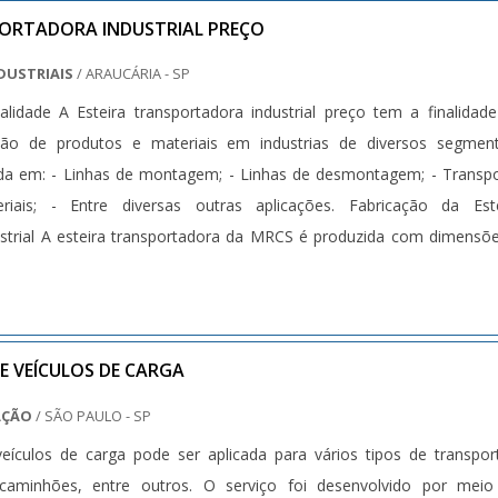
PORTADORA INDUSTRIAL PREÇO
DUSTRIAIS
/ ARAUCÁRIA - SP
alidade A Esteira transportadora industrial preço tem a finalidad
oção de produtos e materiais em industrias de diversos segmen
da em: - Linhas de montagem; - Linhas de desmontagem; - Transp
ais; - Entre diversas outras aplicações. Fabricação da Este
ustrial A esteira transportadora da MRCS é produzida com dimensõ
E VEÍCULOS DE CARGA
AÇÃO
/ SÃO PAULO - SP
veículos de carga pode ser aplicada para vários tipos de transpor
caminhões, entre outros. O serviço foi desenvolvido por meio