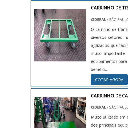
CARRINHO DE T
CIDERAL
/ SÃO PAULO
O carrinho de trans
diversos setores i
agilizados que faci
muito importante
equipamentos para s
benefíci....
COTAR AGORA
CARRINHO DE CA
CIDERAL
/ SÃO PAULO
Muito utilizado em 
dos principais equi