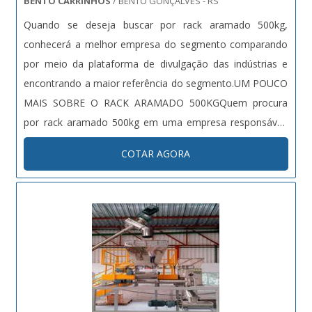
BENTO CARRINHOS
/ BENTO GONÇALVES - RS
Quando se deseja buscar por rack aramado 500kg,
conhecerá a melhor empresa do segmento comparando
por meio da plataforma de divulgação das indústrias e
encontrando a maior referência do segmento.UM POUCO
MAIS SOBRE O RACK ARAMADO 500KGQuem procura
por rack aramado 500kg em uma empresa responsável,
acha o site da Bento Carrinhos. Atuando com carrinhos
COTAR AGORA
de supermercado e lixeiras, a empresa visa sempre a
qualidade final para a fidelização do cliente.Não obstante,
quando falamos em rack aramado 500kg, sempre deve-
se buscar uma empresa que tenha produtos e serviços
com ótima qualidade e precisão, pontos importantes que
ficam de fora no planejamento de empresas que visam
apenas o lucro, deixando a desejar nos outros
fatores.Existem muitas formas diferentes de demonstrar