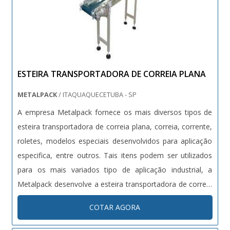
última geração. Tudo isso, unido a um time de
colaboradores proativos e trabalhadores de alta
qualidade, garante uma entrega de excelência de ponta a
ponta. Aproveite a visita para acessar o site e saber mais
sobre a empresa, os serviços e os produtos..
ESTEIRA TRANSPORTADORA DE CORREIA PLANA
METALPACK
/ ITAQUAQUECETUBA - SP
A empresa Metalpack fornece os mais diversos tipos de
esteira transportadora de correia plana, correia, corrente,
roletes, modelos especiais desenvolvidos para aplicação
especifica, entre outros. Tais itens podem ser utilizados
para os mais variados tipo de aplicação industrial, a
Metalpack desenvolve a esteira transportadora de correia
plana com a utilização de tecnologia voltada para cada
COTAR AGORA
necessidade, proporcionando benefícios, ganho de
produ....