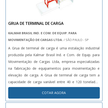
modernos, que se ajustam a sua necessidade. A Bento
Carrinhos é uma empresa que tem despontado no
segmento por toda seriedade e qualidade, o que garante
GRUA DE TERMINAL DE CARGA
o sucesso dos clientes de ponta a ponta..
KALMAR BRASIL IND. E COM. DE EQUIP. PARA
MOVIMENTAÇÃO DE CARGAS LTDA.
/ SÃO PAULO - SP
A Grua de terminal de carga é uma instalação industrial
produzida pela Kalmar Brasil Ind. e Com. de Equip. para
Movimentação de Cargas Ltda, empresa especializadas
na fabricação de equipamentos para movimentação e
elevação de carga. A Grua de terminal de carga tem a
capacidade de carga variável entre 40 e 120 toneladas.
Solicite agora mesmo orçamento para a Grua de terminal
COTAR AGORA
de carga acessando o link abaixo. Para mais informações
sobre o produto....