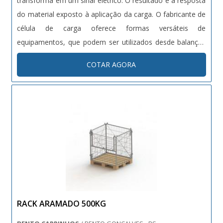
transforma em um sinal elétrico. O resultado é a resposta
do material exposto à aplicação da carga. O fabricante de
célula de carga oferece formas versáteis de
equipamentos, que podem ser utilizados desde balanças
comerciais de precisão, em soluções de pesagem e
COTAR AGORA
automatização industrial como para medir o estresse em
pilares de co....
RACK ARAMADO 500KG