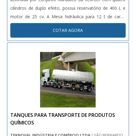
cilindros de duplo efeito, possui reservatório de 400 L e
motor de 25 cv. A Mesa hidráulica para 12 t de carga
dispõe também de guardas nas laterais e de escada
COTAR AGORA
articulada que acompanha a elevação da mesa. ....
TANQUES PARA TRANSPORTE DE PRODUTOS
QUÍMICOS
TEKNOVAL INDÚSTRIA E COMÉRCIO LTDA
/ SÃO BERNARDO