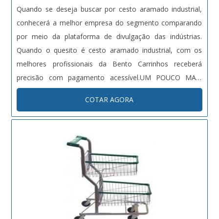
Quando se deseja buscar por cesto aramado industrial,
conhecerá a melhor empresa do segmento comparando
por meio da plataforma de divulgação das indústrias.
Quando o quesito é cesto aramado industrial, com os
melhores profissionais da Bento Carrinhos receberá
precisão com pagamento acessível.UM POUCO MAIS
SOBRE O CESTO ARAMADO INDUSTRIALHá muitas
COTAR AGORA
maneiras eficientes de demonstrar competência e
excelência em uma área de atuação. A Bento Carrinhos
centraliza sua estratégia em proporcionar aos clientes
uma estrutura com: Tecnologia de ponta; Escritório de
alta qualidade onde são realizadas as atividades;
Catálogo amplo de produtos. Tudo para garantir cesto
aramado industrial com precisão. Discorrendo ainda
sobre cesto aramado industrial, mais do que visar apenas
lucratividade, deve oferecer produtos e serviços que