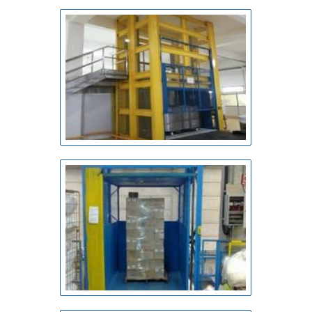
qualidade e assertividade, características simples, mas
que mostram o comprometimento da empresa com seus
clientes.Existem muitas formas diferentes de demonstrar
conhecimento e autoridade em uma área de atuação. Por
que a Bento Carrinhos é a escolha certa sempre que
precisar de carrinho de bagagem aeroporto:
Comprometida com os serviços; Responsável; Altamente
qualificada; Inovadora; Segura. QUALIDADES E PONTOS
FORTES DA EMPRESASomente na Bento Carrinhos
sempre tem a solução mais buscada na área de carrinho
de bagagem aeroporto. A empresa oferece opções como
carrinhos de condomínio e porta temperos.Tudo isso por
ser comprometida com os serviços e responsável,
qualificações possíveis pelo fato de a empresa possuir
escritório de alta qualidade onde são realizadas as
atividades e tecnologia de ponta. Esses fatores, somados