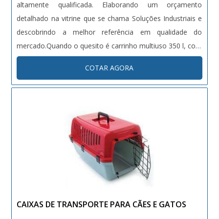
altamente qualificada. Elaborando um orçamento
detalhado na vitrine que se chama Soluções Industriais e
descobrindo a melhor referência em qualidade do
mercado.Quando o quesito é carrinho multiuso 350 l, com
a melhor mão de obra da Bento Carrinhos irá encontrar
COTAR AGORA
excelente custo-benefício com pagamento acessível.MAIS
DETALHES INTERESSANTES SOBRE CARRINHO
MULTIUSO 350 LHá muitas maneiras eficientes de
demonstrar competência e excelência em sua área de
atuação. A Bento Carrinhos centraliza sua energia em
produzir uma estrutura aos clientes com: Escritório de
alta qualidade onde são realizadas as atividades;
Catálogo amplo de produtos; Tecnologia de ponta. Tudo
para oferecer carrinho multiuso com proteção. Sem
perder o foco em carrinho multiuso 350 l, mais do que
CAIXAS DE TRANSPORTE PARA CÃES E GATOS
visar apenas lucratividade, deve oferecer produtos e