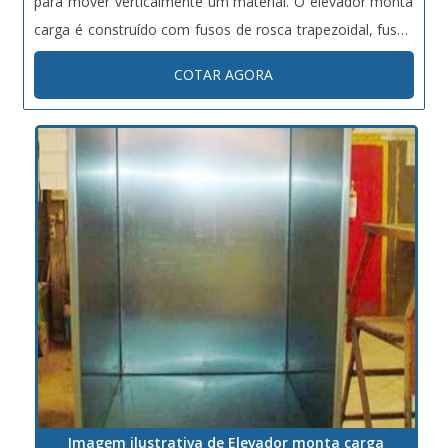
para mover verticalmente um material. O elevador monta
carga é construído com fusos de rosca trapezoidal, fusos
de esferas, com guincho, cremalheira ou hidráulico. As
COTAR AGORA
suas portas são pantográficas, de contrapesos verticais
ou desl...
Imagem ilustrativa de Elevador monta carga