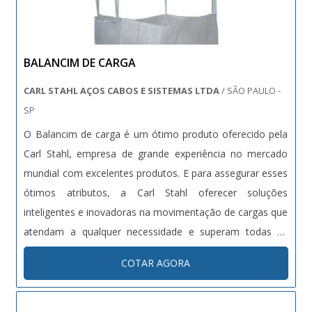
necessidade. A Bento Carrinhos é uma empresa que tem
sido apontada de forma positiva no segmento pela
seriedade e qualidade, que fecham todo o ciclo de
BALANCIM DE CARGA
entrega com excelência para cada cliente..
CARL STAHL AÇOS CABOS E SISTEMAS LTDA
/ SÃO PAULO -
SP
O Balancim de carga é um ótimo produto oferecido pela
Carl Stahl, empresa de grande experiência no mercado
mundial com excelentes produtos. E para assegurar esses
ótimos atributos, a Carl Stahl oferecer soluções
inteligentes e inovadoras na movimentação de cargas que
atendam a qualquer necessidade e superam todas as
expectativas de seus clientes, melhorando continuamente
COTAR AGORA
o sistema de gestão de qualidade, da produção, do
incentivo profissional e ....