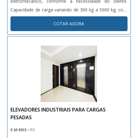
eletromecânico, conforme a necessidade do cliente.
Capacidade de carga variando de 300 kg a 5000 kg, com
altura de elevação customizável. Dotados de sistemas de
COTAR AGORA
segurança como sensores de carga, travas automáticas e
proteções contra quedas. Projetos sob medida conforme
normas técnicas vigentes (NR12, NBRs específicas).
ELEVADORES INDUSTRIAIS PARA CARGAS
PESADAS
E.M REIS
/ RS