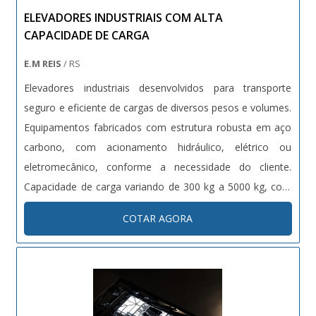
ELEVADORES INDUSTRIAIS COM ALTA
CAPACIDADE DE CARGA
E.M REIS
/ RS
Elevadores industriais desenvolvidos para transporte
seguro e eficiente de cargas de diversos pesos e volumes.
Equipamentos fabricados com estrutura robusta em aço
carbono, com acionamento hidráulico, elétrico ou
eletromecânico, conforme a necessidade do cliente.
Capacidade de carga variando de 300 kg a 5000 kg, com
altura de elevação customizável. Dotados de sistemas de
COTAR AGORA
segurança como sensores de carga, travas automáticas e
proteções contra quedas. Projetos sob medida conforme
normas técnicas vigentes (NR12, NBRs específicas).