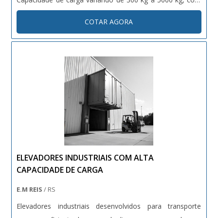
altura de elevação customizável. Dotados de sistemas de
COTAR AGORA
segurança como sensores de carga, travas automáticas e
proteções contra quedas. Projetos sob medida conforme
normas técnicas vigentes (NR12, NBRs específicas).
ELEVADORES INDUSTRIAIS COM ALTA
CAPACIDADE DE CARGA
E.M REIS
/ RS
Elevadores industriais desenvolvidos para transporte