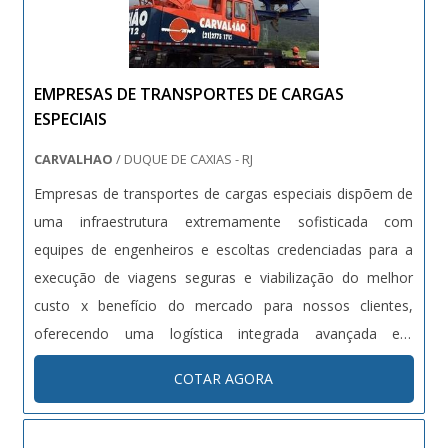
EMPRESAS DE TRANSPORTES DE CARGAS
ESPECIAIS
CARVALHAO
/ DUQUE DE CAXIAS - RJ
Empresas de transportes de cargas especiais dispõem de
uma infraestrutura extremamente sofisticada com
equipes de engenheiros e escoltas credenciadas para a
execução de viagens seguras e viabilização do melhor
custo x benefício do mercado para nossos clientes,
oferecendo uma logística integrada avançada em
conjunto com serviços de transporte de cargas especiais,
COTAR AGORA
evitando assim que os clientes se preocupem com toda a
burocracia e exigências para realização deste transporte.A
MANUTENÇÃO É DE EXTREMA IMPORTÂNCIAPara que