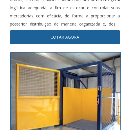
com os fabricantes dos equipamentos, atuando com
logística adequada, a fim de estocar e controlar suas
qualidade e garantindo a segurança do trabalhador, assim
mercadorias com eficácia, de forma a proporcionar a
como, atuar conforme normas vigentes de segurança e
posterior distribuição de maneira organizada e, dessa
meio ambiente. A principal ferramenta é o sistema de
forma, minimizar perdas durante tais processos.MAIS
pós-vendas e as manutenções preventivas evitando
COTAR AGORA
DETALHES SOBRE O PRODUTOUm armazem adequado
prováveis falhas e/ou quebras dos equipamentos.A
engloba uma série de fatores e particularidades voltados
EMPRESA GARANTE SEGURANÇA EM TRANSPORTES
para o controle e manuseio correto de diferentes
ESPECIAISA Carvalhão possui uma ampla diversidade de
mercadorias. Nesse sentido, o armazem deve atender
serviços a oferecer, tais como: transportes de container;
com precisão às características e propriedades de cada
transportes pesados; terminal para container; guindastes
produto, principalmente em se tratando de materiais
para içamentos; mudanças industriais; remoções;
complexos e que requerem áreas segregadas para o seu
empilhadeira; armazenagem; terceirização de operações
devido gerenciamento, como os produtos farmacêuticos,
de logística dedicada.
por exemplo.Dessa forma, o armazem deve contar com
sistemas integrados de gestão, que por meio do uso de
softwares específicos e de última geração viabilizam
gerenciar o estoque com informações rápidas e precisas