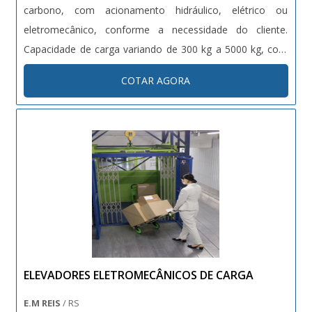
carbono, com acionamento hidráulico, elétrico ou
eletromecânico, conforme a necessidade do cliente.
Capacidade de carga variando de 300 kg a 5000 kg, com
altura de elevação customizável. Dotados de sistemas de
COTAR AGORA
segurança como sensores de carga, travas automáticas e
proteções contra quedas. Projetos sob medida conforme
normas técnicas vigentes (NR12, NBRs específicas).
ELEVADORES ELETROMECÂNICOS DE CARGA
E.M REIS
/ RS