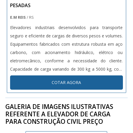
PESADAS
E.M REIS
/ RS
Elevadores industriais desenvolvidos para transporte
seguro e eficiente de cargas de diversos pesos e volumes.
Equipamentos fabricados com estrutura robusta em aço
carbono, com acionamento hidráulico, elétrico ou
eletromecânico, conforme a necessidade do cliente.
Capacidade de carga variando de 300 kg a 5000 kg, com
altura de elevação customizável. Dotados de sistemas de
COTAR AGORA
segurança como sensores de carga, travas automáticas e
proteções contra quedas. Projetos sob medida conforme
normas técnicas vigentes (NR12, NBRs específicas).
GALERIA DE IMAGENS ILUSTRATIVAS
REFERENTE A ELEVADOR DE CARGA
PARA CONSTRUÇÃO CIVIL PREÇO