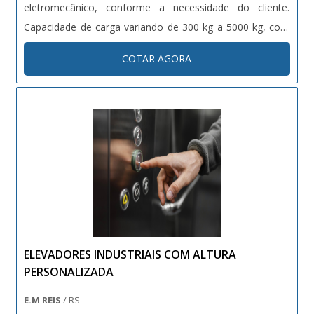
eletromecânico, conforme a necessidade do cliente.
Capacidade de carga variando de 300 kg a 5000 kg, com
altura de elevação customizável. Dotados de sistemas de
COTAR AGORA
segurança como sensores de carga, travas automáticas e
proteções contra quedas. Projetos sob medida conforme
normas técnicas vigentes (NR12, NBRs específicas).
ELEVADORES INDUSTRIAIS COM ALTURA
PERSONALIZADA
E.M REIS
/ RS