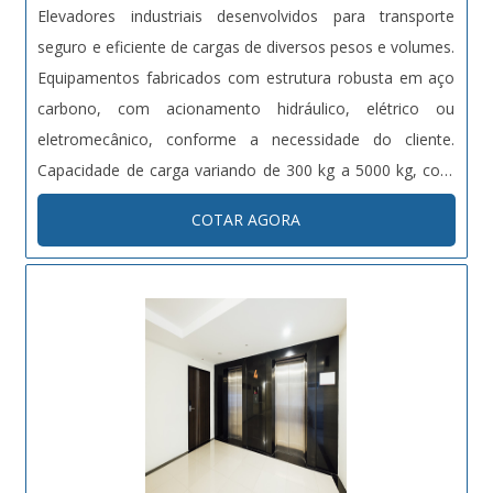
Elevadores industriais desenvolvidos para transporte
seguro e eficiente de cargas de diversos pesos e volumes.
Equipamentos fabricados com estrutura robusta em aço
carbono, com acionamento hidráulico, elétrico ou
eletromecânico, conforme a necessidade do cliente.
Capacidade de carga variando de 300 kg a 5000 kg, com
altura de elevação customizável. Dotados de sistemas de
COTAR AGORA
segurança como sensores de carga, travas automáticas e
proteções contra quedas. Projetos sob medida conforme
normas técnicas vigentes (NR12, NBRs específicas).