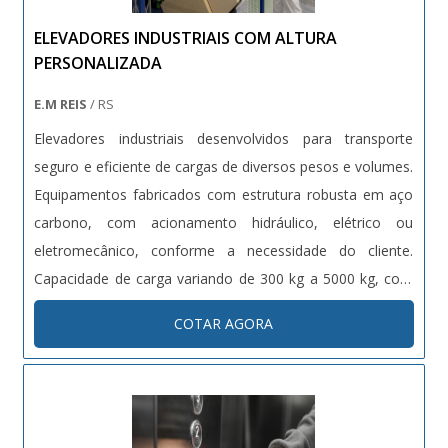
ELEVADORES INDUSTRIAIS COM ALTURA
PERSONALIZADA
E.M REIS
/ RS
Elevadores industriais desenvolvidos para transporte
seguro e eficiente de cargas de diversos pesos e volumes.
Equipamentos fabricados com estrutura robusta em aço
carbono, com acionamento hidráulico, elétrico ou
eletromecânico, conforme a necessidade do cliente.
Capacidade de carga variando de 300 kg a 5000 kg, com
altura de elevação customizável. Dotados de sistemas de
COTAR AGORA
segurança como sensores de carga, travas automáticas e
proteções contra quedas. Projetos sob medida conforme
normas técnicas vigentes (NR12, NBRs específicas).