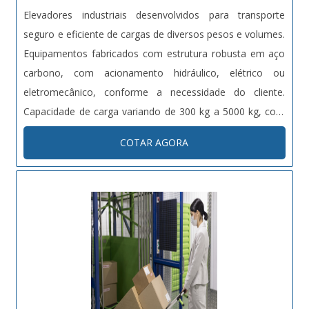
Elevadores industriais desenvolvidos para transporte
seguro e eficiente de cargas de diversos pesos e volumes.
Equipamentos fabricados com estrutura robusta em aço
carbono, com acionamento hidráulico, elétrico ou
eletromecânico, conforme a necessidade do cliente.
Capacidade de carga variando de 300 kg a 5000 kg, com
altura de elevação customizável. Dotados de sistemas de
COTAR AGORA
segurança como sensores de carga, travas automáticas e
proteções contra quedas. Projetos sob medida conforme
normas técnicas vigentes (NR12, NBRs específicas).