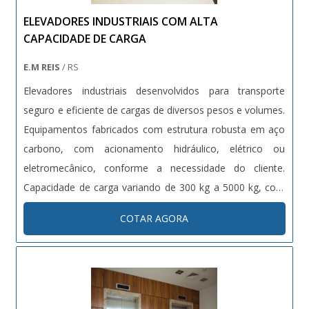
ELEVADORES INDUSTRIAIS COM ALTA
CAPACIDADE DE CARGA
E.M REIS
/ RS
Elevadores industriais desenvolvidos para transporte
seguro e eficiente de cargas de diversos pesos e volumes.
Equipamentos fabricados com estrutura robusta em aço
carbono, com acionamento hidráulico, elétrico ou
eletromecânico, conforme a necessidade do cliente.
Capacidade de carga variando de 300 kg a 5000 kg, com
altura de elevação customizável. Dotados de sistemas de
COTAR AGORA
segurança como sensores de carga, travas automáticas e
proteções contra quedas. Projetos sob medida conforme
normas técnicas vigentes (NR12, NBRs específicas).