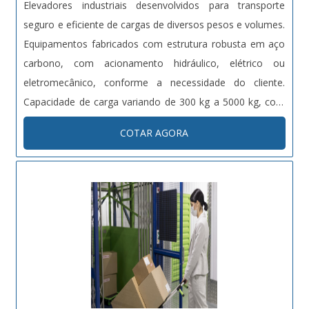
Elevadores industriais desenvolvidos para transporte
seguro e eficiente de cargas de diversos pesos e volumes.
Equipamentos fabricados com estrutura robusta em aço
carbono, com acionamento hidráulico, elétrico ou
eletromecânico, conforme a necessidade do cliente.
Capacidade de carga variando de 300 kg a 5000 kg, com
altura de elevação customizável. Dotados de sistemas de
COTAR AGORA
segurança como sensores de carga, travas automáticas e
proteções contra quedas. Projetos sob medida conforme
normas técnicas vigentes (NR12, NBRs específicas).