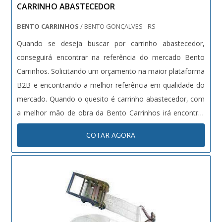
CARRINHO ABASTECEDOR
BENTO CARRINHOS
/ BENTO GONÇALVES - RS
Quando se deseja buscar por carrinho abastecedor,
conseguirá encontrar na referência do mercado Bento
Carrinhos. Solicitando um orçamento na maior plataforma
B2B e encontrando a melhor referência em qualidade do
mercado. Quando o quesito é carrinho abastecedor, com
a melhor mão de obra da Bento Carrinhos irá encontrar
excelente custo-benefício com pagamento acessível.MAIS
COTAR AGORA
DETALHES SOBRE CARRINHO ABASTECEDORHá muitas
maneiras eficientes de demonstrar competência e
excelência em sua área de atuação. A Bento Carrinhos
centraliza seus esforços em criar uma estrutura com:
Escritório de alta qualidade onde são realizadas as
atividades; Tecnologia de ponta; Estrutura suficiente para