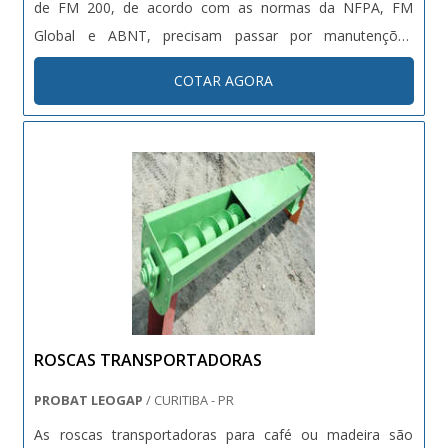
de FM 200, de acordo com as normas da NFPA, FM
Global e ABNT, precisam passar por manutenções
regularmente, para garantir a eficiência ao longo do
COTAR AGORA
tempo. Processo de despressurização A despressurização
dos cilindros com HF....
ROSCAS TRANSPORTADORAS
PROBAT LEOGAP
/ CURITIBA - PR
As roscas transportadoras para café ou madeira são