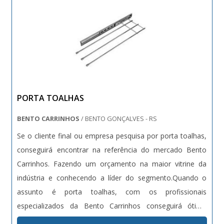
de carrinhos. São opções variadas que a empresa
oferece, como carrinhos de condomínio e gavetas
paneleiras com ótima qualidade e assertividade.A
empresa conta com um time de profissionais qualificados
para o serviço, além de investir em equipamentos
modernos, que se ajustam a sua necessidade. A Bento
Carrinhos é uma empresa que tem despontado no
PORTA TOALHAS
mercado pela seriedade e qualidade, que comprovam sua
essência de trazer o melhor aos clientes no mercado..
BENTO CARRINHOS
/ BENTO GONÇALVES - RS
Se o cliente final ou empresa pesquisa por porta toalhas,
conseguirá encontrar na referência do mercado Bento
Carrinhos. Fazendo um orçamento na maior vitrine da
indústria e conhecendo a líder do segmento.Quando o
assunto é porta toalhas, com os profissionais
especializados da Bento Carrinhos conseguirá ótima
qualidade com produtos com design diferenciado para os