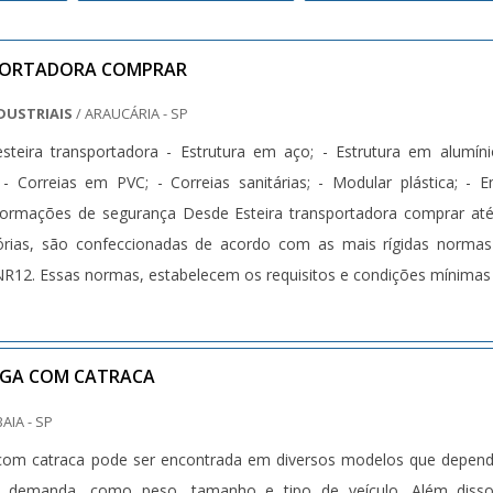
SPORTADORA COMPRAR
DUSTRIAIS
/ ARAUCÁRIA - SP
steira transportadora - Estrutura em aço; - Estrutura em alumíni
- Correias em PVC; - Correias sanitárias; - Modular plástica; - E
formações de segurança Desde Esteira transportadora comprar at
tórias, são confeccionadas de acordo com as mais rígidas norma
R12. Essas normas, estabelecem os requisitos e condições mínimas .
RGA COM CATRACA
BAIA - SP
a com catraca pode ser encontrada em diversos modelos que depe
a demanda, como peso, tamanho e tipo de veículo. Além disso