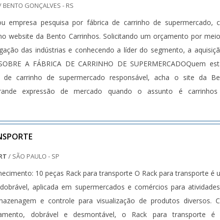
/ BENTO GONÇALVES - RS
l ou empresa pesquisa por fábrica de carrinho de supermercado,
 no website da Bento Carrinhos. Solicitando um orçamento por mei
lgação das indústrias e conhecendo a líder do segmento, a aquisiç
S SOBRE A FÁBRICA DE CARRINHO DE SUPERMERCADOQuem est
a de carrinho de supermercado responsável, acha o site da Be
rande expressão de mercado quando o assunto é carrinhos
etas paneleiras, a empresa garante a satisfação da venda à ent
al na qualidade.Ainda focando em fábrica de carrinho de supermerc
apenas lucratividade, deve oferecer produtos e serviços que te
NSPORTE
 proteção, pequenos detalhes, mas de grande valia para sabe
RT
/ SÃO PAULO - SP
iedade da empresa.Existem muitas formas diferentes de demonst
necimento: 10 peças Rack para transporte O Rack para transporte é
toridade em uma área de atuação. Por que a Bento Carrinhos 
, dobrável, aplicada em supermercados e comércios para atividade
do o assunto for fábrica de carrinho de supermercado: Comprome
azenagem e controle para visualização de produtos diversos. 
esponsável; Altamente qualificada; Inovadora; Segura. QUALIDAD
amento, dobrável e desmontável, o Rack para transporte é
EMPRESAApenas na Bento Carrinhos existem as melhores varieda