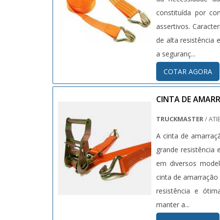
constituída por co
assertivos. Caracte
de alta resistência
a seguranç...
COTAR AGORA
CINTA DE AMAR
TRUCKMASTER
/ ATI
A cinta de amarraç
grande resistência
em diversos modelo
cinta de amarração 
resistência e ótim
manter a...