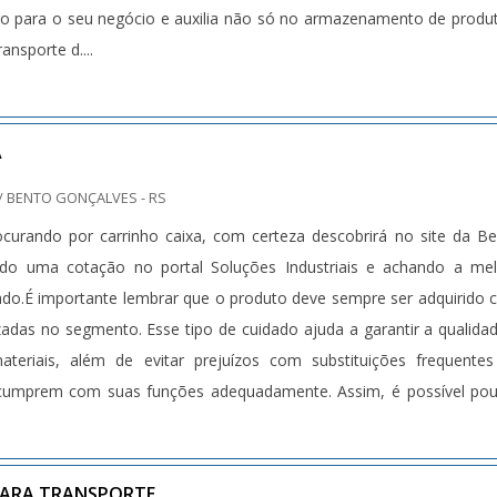
iro para o seu negócio e auxilia não só no armazenamento de produ
 o assunto for fábrica de carrinho de supermercado. É sempre a o
nsporte d....
isponibilizando itens como carrinhos para a indústria e gave
 deve ao fato de a empresa ser comprometida com os serviços e seg
s por conter escritório de alta qualidade onde são realizadas
tura suficiente para atender todas as demandas. Tudo isso, unido 
A
es proativos e funcionários eficientes, comprova sua essência de tr
/ BENTO GONÇALVES - RS
 os clientes. Aproveite a visita para acessar o site e saber mais sob
curando por carrinho caixa, com certeza descobrirá no site da B
s e os produtos. .
ando uma cotação no portal Soluções Industriais e achando a me
ado.É importante lembrar que o produto deve sempre ser adquirido
adas no segmento. Esse tipo de cuidado ajuda a garantir a qualida
ateriais, além de evitar prejuízos com substituições frequente
cumprem com suas funções adequadamente. Assim, é possível pou
sários.OUTRAS INFORMAÇÕES SOBRE CARRINHO CAIXAQuem est
o caixa em uma empresa altamente qualificada, consegue encontr
rinhos. Com grande know-how focado em carrinhos de supermerca
PARA TRANSPORTE