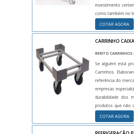
investimento certe
no segmento quando
como também no tra
mais confiável, d
paneleiras.Isso se
COTAR AGORA
padrões alcançado
atividades e estru
CARRINHO CAIX
time de colaborador
BENTO CARRINHOS
o melhor para todos
Se alguém está pro
empresa, os serviço
Carrinhos. Elabor
referência do merc
empresas especializ
durabilidade dos m
produtos que não 
gastos desneces
COTAR AGORA
procura de carrinh
site da Bento Car
REFRIGERAÇÃO 