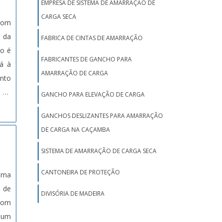
EMPRESA DE SISTEMA DE AMARRAÇÃO DE
CARGA SECA
 com
o da
FABRICA DE CINTAS DE AMARRAÇÃO
ão é
FABRICANTES DE GANCHO PARA
á à
AMARRAÇÃO DE CARGA
nto
 de
GANCHO PARA ELEVAÇÃO DE CARGA
rega
GANCHOS DESLIZANTES PARA AMARRAÇÃO
ado,
DE CARGA NA CAÇAMBA
nham
r a
SISTEMA DE AMARRAÇÃO DE CARGA SECA
rar
CANTONEIRA DE PROTEÇÃO
 uma
é a
s de
tida
DIVISÓRIA DE MADEIRA
Com
ES E
 um
des