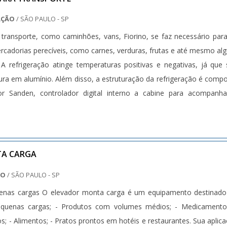
ndo o que há de melhor em tecnologia ao cliente.Ainda focando
AÇÃO
/ SÃO PAULO - SP
ho caixa, mais do que visar apenas lucratividade, deve oferecer prod
 transporte, como caminhões, vans, Fiorino, se faz necessário par
ham ótima qualidade e excelente custo-benefício, pontos importa
cadorias perecíveis, como carnes, verduras, frutas e até mesmo al
 no planejamento de empresas que visam apenas o lucro, deixan
 A refrigeração atinge temperaturas positivas e negativas, já que
 fatores.Existem muitas formas diferentes de demonstrar conhecim
ura em alumínio. Além disso, a estruturação da refrigeração é comp
ua área de atuação. Boas razões pelas quais a Bento Carrinhos
 Sanden, controlador digital interno a cabine para acompanha
segmento quando buscar por carrinho caixa: Comprometida com
vel; Altamente qualificada; Inovadora; Segura. EFICIÊNCIA E QUALI
 na Bento Carrinhos é possível encontrar o que há de melhor
pre de olho no mercado, traz novidades em itens como carrinhos pa
s.Isso se deve ao fato de a empresa ser comprometida com os serviç
TA CARGA
ançados por conter escritório de alta qualidade onde são realizada
ÃO
/ SÃO PAULO - SP
tura suficiente para atender todas as demandas. Tudo isso, soma
uenas cargas O elevador monta carga é um equipamento destinad
 equipe de colaboradores proativos e trabalhadores de alta qualid
Pequenas cargas; - Produtos com volumes médios; - Medicamento
e cada cliente de ponta a ponta..
s; - Alimentos; - Pratos prontos em hotéis e restaurantes. Sua aplic