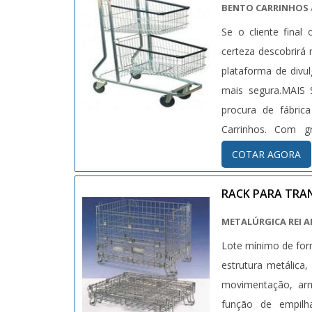
BENTO CARRINHOS
Se o cliente fina
certeza descobrirá
plataforma de divu
mais segura.MAI
procura de fábric
Carrinhos. Com g
supermercado e gav
COTAR AGORA
final, com foco tot
mais do que visar 
RACK PARA TRA
ótima qualidade e
METALÚRGICA REI A
procedência e ser
Lote mínimo de for
conhecimento e au
estrutura metálica
melhor opção quan
movimentação, arm
com os serviços; R
função de empilh
PONTOS FORTES DA 