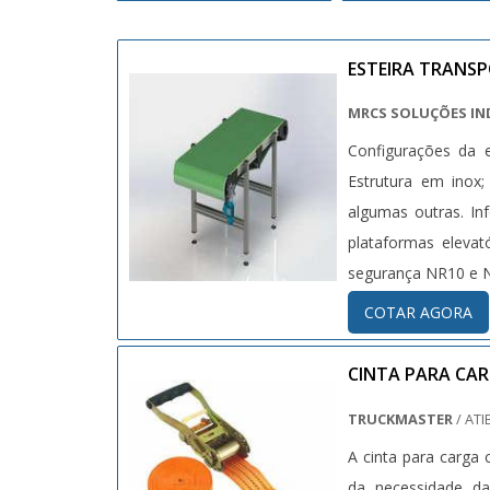
ESTEIRA TRAN
MRCS SOLUÇÕES IN
Configurações da e
Estrutura em inox; 
algumas outras. In
plataformas eleva
segurança NR10 e N
COTAR AGORA
CINTA PARA CA
TRUCKMASTER
/ ATI
A cinta para carg
da necessidade d